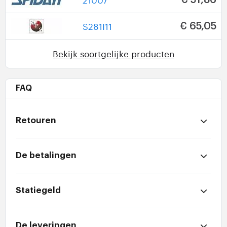
S281I11
€ 65,05
Bekijk soortgelijke producten
FAQ
Retouren
De betalingen
Statiegeld
De leveringen