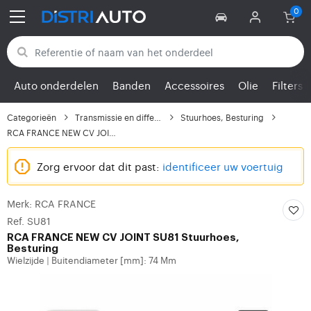
Terug naar categorieën
Auto onderdelen
Banden
Accessoires
Olie
Filters
Categorieën
Transmissie en differe...
Stuurhoes, Besturing
RCA FRANCE NEW CV JOIN...
Zorg ervoor dat dit past:
identificeer uw voertuig
Merk: RCA FRANCE
Ref. SU81
RCA FRANCE
NEW CV JOINT SU81 Stuurhoes,
Besturing
Wielzijde
Buitendiameter [mm]: 74 Mm
|