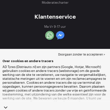
Moderatiecharter
Klantenservice
Ma-Vr 9-17 uur
Doorgaan zonder te accepteren >
Over cookies en andere tracers
AD Tyres (Distriauto.nl) en zijn partners (Google, Hotjar, Microsoft)
gebruiken cookies en andere tracers (webstorage) om de goede
werking van de site te verzekeren, uw navigatie te vergemakkelijken,
statistische metingen uit te voeren en om zijn reclamecampagnes te
personaliseren. Cookies en andere tracers die op uw terminal zijn
opgeslagen, kunnen persoonsgegevens bevatten. Daarom plaatsen
wij geen cookies of andere tracers zonder uw vrije en geïnformeerde
toestemming, met uitzondering van die welke essentieel zijn voor de
werking van de site. We bewaren uw keuze 6 maanden. U kunt uw
toestemming op elk moment intrekken door naar de pagina over
cookies en andere tracers
te gaan. U kunt ervoor kiezen om verder te
surfen zonder het deponeren van cookies of andere tracers te