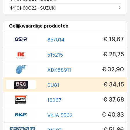
44101-60G22
- SUZUKI
Gelijkwaardige producten
857014
€ 19,67
515215
€ 28,75
ADK88911
€ 32,90
SU81
€ 34,15
16267
€ 37,68
VKJA 5562
€ 40,33
21007
€ 51,86