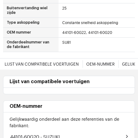
25
Buitenvertanding wiel
zijde
Constante snelheid askoppeling
Type askoppeling
44101-60G22, 44101-60G20
OEM nummer
SU81
Onderdeelnummer van
de fabrikant
LIJST VAN COMPATIBELE VOERTUIGEN
OEM-NUMMER
GELIJK
Lijst van compatibele voertuigen
OEM-nummer
Gelijkwaardig onderdeel aan deze referenties van de
fabrikant:
44101-60G20
- SUZUKI