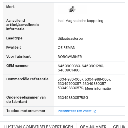
Merk
Incl. Magnetische koppeling
Aanvullend
artikel/aanvullende
informatie
Uitlaatgasturbo
Laadtype
OE REMAN
Kwaliteit
BORGWARNER
Voor fabrikant
6460900380, 6460901280,
OEM nummer
6460901480
...
5304-970-0057, 5304-988-0057,
Commerciële referentie
53049700057, 53049880057,
53049880057K,
Meer informatie
53049880057RSG
Onderdeelnummer van
de fabrikant
Identificeer uw voertuig
Tecdoc-motornummer
LIJST VAN COMPATIBELE VOERTUIGEN
OEM-NUMMER
GELIJK