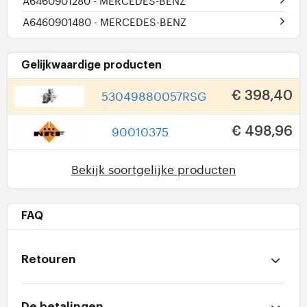
A6460901280
- MERCEDES-BENZ
A6460901480
- MERCEDES-BENZ
Gelijkwaardige producten
53049880057RSG
€ 398,40
90010375
€ 498,96
Bekijk soortgelijke producten
FAQ
Retouren
De betalingen