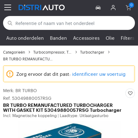
Terug naar categorieën
Auto onderdelen
Banden
Accessoires
Olie
Filters
Categorieën
Turbocompressor, Turbo
Turbocharger
BR TURBO REMANUFACTURE...
Zorg ervoor dat dit past:
identificeer uw voertuig
Merk: BR TURBO
Ref. 53049880057RSG
BR TURBO
REMANUFACTURED TURBOCHARGER
WITH GASKET KIT 53049880057RSG Turbocharger
Incl. Magnetische koppeling
Laadtype: Uitlaatgasturbo
|