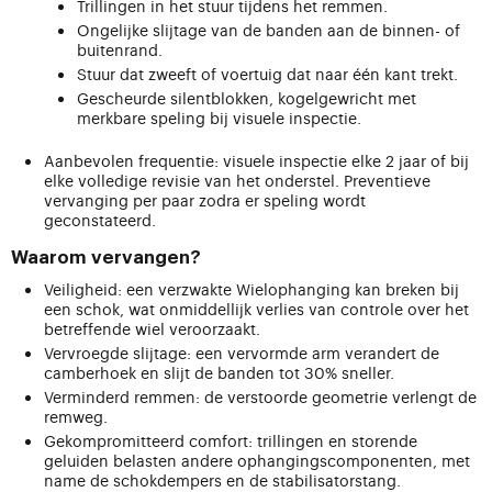
Trillingen in het stuur tijdens het remmen.
Ongelijke slijtage van de banden aan de binnen- of
buitenrand.
Stuur dat zweeft of voertuig dat naar één kant trekt.
Gescheurde silentblokken, kogelgewricht met
merkbare speling bij visuele inspectie.
Aanbevolen frequentie: visuele inspectie elke 2 jaar of bij
elke volledige revisie van het onderstel. Preventieve
vervanging per paar zodra er speling wordt
geconstateerd.
Waarom vervangen?
Veiligheid: een verzwakte Wielophanging kan breken bij
een schok, wat onmiddellijk verlies van controle over het
betreffende wiel veroorzaakt.
Vervroegde slijtage: een vervormde arm verandert de
camberhoek en slijt de banden tot 30% sneller.
Verminderd remmen: de verstoorde geometrie verlengt de
remweg.
Gekompromitteerd comfort: trillingen en storende
geluiden belasten andere ophangingscomponenten, met
name de schokdempers en de stabilisatorstang.