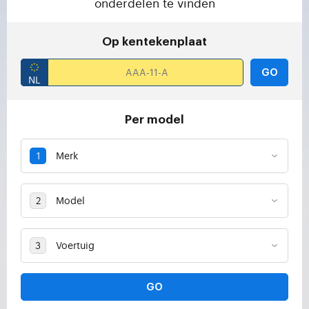
onderdelen te vinden
Op kentekenplaat
GO
Per model
GO