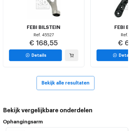
FEBI BILSTEIN
FEBI B
Ref. 45527
Ref. 
€ 168,55
€ 6
Details
Detai
Bekijk alle resultaten
Bekijk vergelijkbare onderdelen
Ophangingsarm