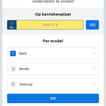
onderdelen te vinden
Op kentekenplaat
GO
Per model
GO