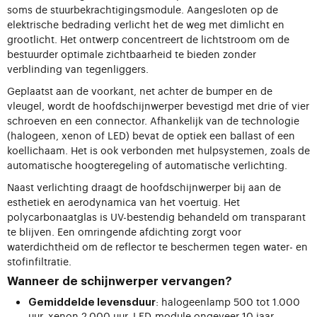
soms de stuurbekrachtigingsmodule. Aangesloten op de
elektrische bedrading verlicht het de weg met dimlicht en
grootlicht. Het ontwerp concentreert de lichtstroom om de
bestuurder optimale zichtbaarheid te bieden zonder
verblinding van tegenliggers.
Geplaatst aan de voorkant, net achter de bumper en de
vleugel, wordt de hoofdschijnwerper bevestigd met drie of vier
schroeven en een connector. Afhankelijk van de technologie
(halogeen, xenon of LED) bevat de optiek een ballast of een
koellichaam. Het is ook verbonden met hulpsystemen, zoals de
automatische hoogteregeling of automatische verlichting.
Naast verlichting draagt de hoofdschijnwerper bij aan de
esthetiek en aerodynamica van het voertuig. Het
polycarbonaatglas is UV-bestendig behandeld om transparant
te blijven. Een omringende afdichting zorgt voor
waterdichtheid om de reflector te beschermen tegen water- en
stofinfiltratie.
Wanneer de schijnwerper vervangen?
: halogeenlamp 500 tot 1.000
Gemiddelde levensduur
uur, xenon 2.000 uur, LED-module ongeveer 10 jaar.