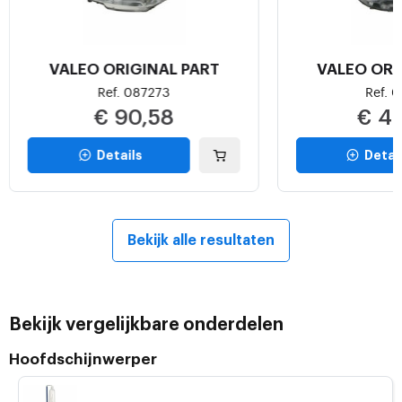
VALEO ORIGINAL PART
VALEO ORI
Ref. 087273
Ref. 
€ 90,58
€ 42
Details
Detai
Bekijk alle resultaten
Bekijk vergelijkbare onderdelen
Hoofdschijnwerper