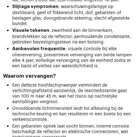
: waarschuwingslampje op
Slijtage symptomen
dashboard, geel of flikkerend licht, dof, gebarsten of
beslagen glas, doorgebrande zekering, slecht afgestelde
bundel.
: zwartheid aan de binnenkant,
Visuele tekenen
brandvlekken op de reflector, aanhoudende condensatie,
gebroken bevestigingssteun na een botsing.
: visuele controle bij elke
Aanbevolen frequentie
olieverversing, preventieve vervanging van beide lampen
elke 4 jaar, volledige vervanging van de eenheid zodra er
een barst of verlies van waterdichtheid is.
Waarom vervangen?
Een defecte hoofdschijnwerper vermindert de
verlichtingsafstand aanzienlijk; de reactiedistantie gaat
van 100 m naar 45 m, wat het risico op nachtelijke
aanrijdingen vergroot.
Onvoldoende lichtintensiteit leidt tot afkeuring bij de
technische keuring en kan resulteren in een boete bij een
verkeerscontrole.
Een gebarsten optiek laat vocht binnen; interne corrosie
beschadigt de reflector en elektrische connectoren, wat
kortsluitingen veroorzaakt.