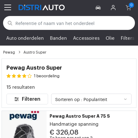
Terug naar categorieën
Auto onderdelen
Banden
Accessoires
Olie
Filters
Pewag
Austro Super
Pewag Austro Super
1 beoordeling
15 resultaten
Filteren
Pewag Austro Super A 75 S
Handmatige spanning
€ 326,08
Te koop per set van 2