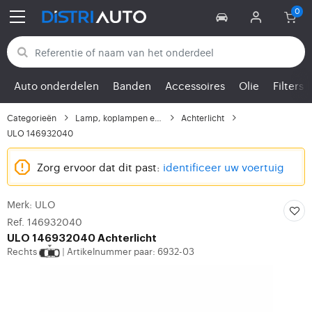
Terug naar categorieën
Auto onderdelen
Banden
Accessoires
Olie
Filters
Categorieën
Lamp, koplampen en lic...
Achterlicht
ULO 146932040
Zorg ervoor dat dit past:
identificeer uw voertuig
Merk: ULO
Ref. 146932040
ULO
146932040 Achterlicht
Rechts
Artikelnummer paar: 6932-03
|