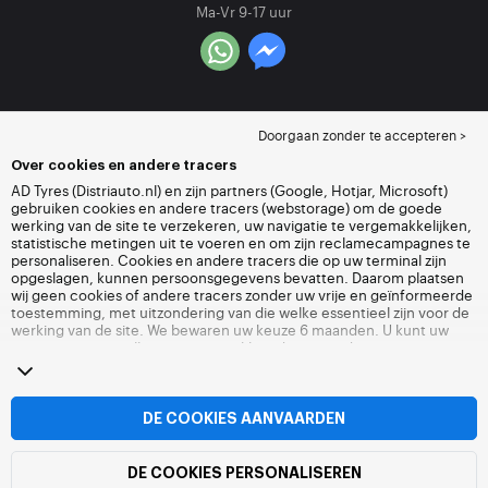
Ma-Vr 9-17 uur
Doorgaan zonder te accepteren >
Over cookies en andere tracers
AD Tyres (Distriauto.nl) en zijn partners (Google, Hotjar, Microsoft)
gebruiken cookies en andere tracers (webstorage) om de goede
werking van de site te verzekeren, uw navigatie te vergemakkelijken,
statistische metingen uit te voeren en om zijn reclamecampagnes te
personaliseren. Cookies en andere tracers die op uw terminal zijn
opgeslagen, kunnen persoonsgegevens bevatten. Daarom plaatsen
wij geen cookies of andere tracers zonder uw vrije en geïnformeerde
toestemming, met uitzondering van die welke essentieel zijn voor de
werking van de site. We bewaren uw keuze 6 maanden. U kunt uw
toestemming op elk moment intrekken door naar de pagina over
cookies en andere tracers
te gaan. U kunt ervoor kiezen om verder te
surfen zonder het deponeren van cookies of andere tracers te
aanvaarden. Weigering verhindert de toegang tot diensten niet
Distriauto.nl. Voor meer informatie,
bezoek de cookies en andere
DE COOKIES AANVAARDEN
tracers
pagina.
DE COOKIES PERSONALISEREN