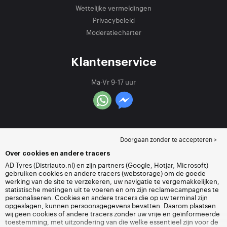
Wettelijke vermeldingen
Privacybeleid
Moderatiecharter
Klantenservice
Ma-Vr 9-17 uur
Doorgaan zonder te accepteren >
Over cookies en andere tracers
AD Tyres (Distriauto.nl) en zijn partners (Google, Hotjar, Microsoft)
gebruiken cookies en andere tracers (webstorage) om de goede
werking van de site te verzekeren, uw navigatie te vergemakkelijken,
statistische metingen uit te voeren en om zijn reclamecampagnes te
personaliseren. Cookies en andere tracers die op uw terminal zijn
opgeslagen, kunnen persoonsgegevens bevatten. Daarom plaatsen
wij geen cookies of andere tracers zonder uw vrije en geïnformeerde
toestemming, met uitzondering van die welke essentieel zijn voor de