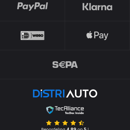
Beoordeling
op
|
4.89
5