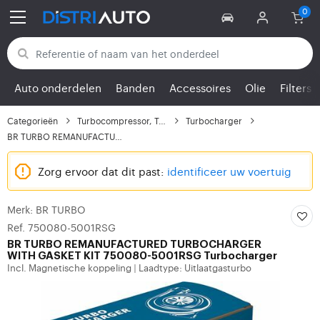
Terug naar categorieën
Auto onderdelen
Banden
Accessoires
Olie
Filters
Categorieën
Turbocompressor, Turbo
Turbocharger
BR TURBO REMANUFACTURE...
Zorg ervoor dat dit past:
identificeer uw voertuig
Merk: BR TURBO
Ref. 750080-5001RSG
BR TURBO
REMANUFACTURED TURBOCHARGER
WITH GASKET KIT 750080-5001RSG Turbocharger
Incl. Magnetische koppeling
Laadtype: Uitlaatgasturbo
|