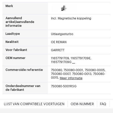
Merk
Incl. Magnetische koppeling
Aanvullend
artikel/aanvullende
informatie
Uitlaatgasturbo
Laadtype
OE REMAN
Kwaliteit
GARRETT
Voor fabrikant
11657791709, 11657791709E,
OEM nummer
11657791709G
...
750080, 750080-0001, 750080-0005,
Commerciële referentie
750080-0007, 750080-0013, 750080-
0015,
Meer informatie
750080-5001RSG
Onderdeelnummer van
de fabrikant
LIJST VAN COMPATIBELE VOERTUIGEN
OEM-NUMMER
FAQ