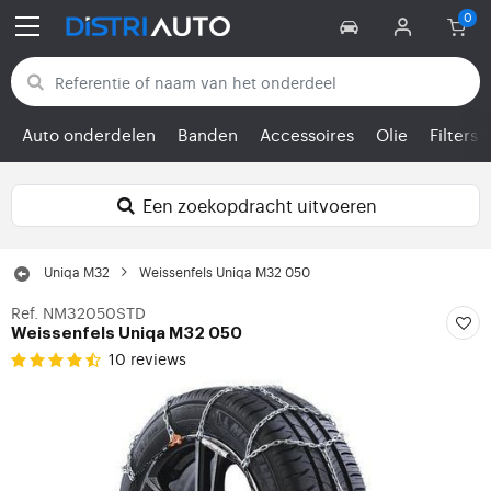
Terug naar categorieën
Auto onderdelen
Banden
Accessoires
Olie
Filters
Een zoekopdracht uitvoeren
Uniqa M32
Weissenfels Uniqa M32 050
Ref. NM32050STD
Weissenfels Uniqa M32 050
10 reviews