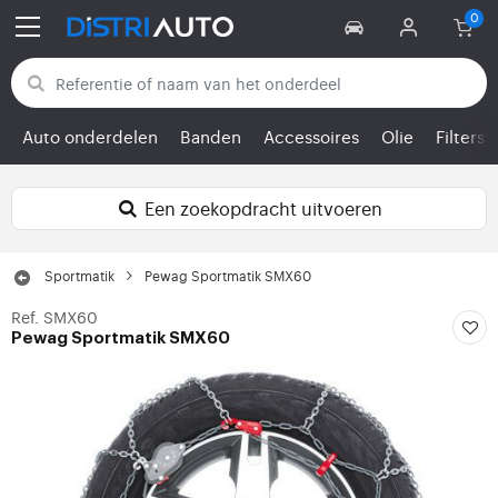
Terug naar categorieën
Auto onderdelen
Banden
Accessoires
Olie
Filters
Een zoekopdracht uitvoeren
Sportmatik
Pewag Sportmatik SMX60
Ref. SMX60
Pewag Sportmatik SMX60