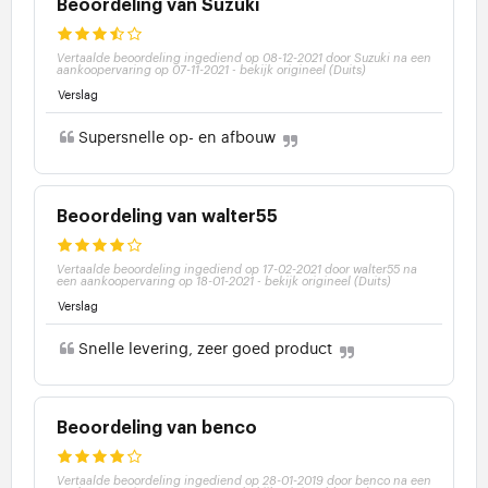
Beoordeling van Suzuki
Vertaalde beoordeling ingediend op 08-12-2021 door Suzuki na een
aankoopervaring op 07-11-2021
-
bekijk origineel (Duits)
Verslag
Supersnelle op- en afbouw
Beoordeling van walter55
Vertaalde beoordeling ingediend op 17-02-2021 door walter55 na
een aankoopervaring op 18-01-2021
-
bekijk origineel (Duits)
Verslag
Snelle levering, zeer goed product
Beoordeling van benco
Vertaalde beoordeling ingediend op 28-01-2019 door benco na een