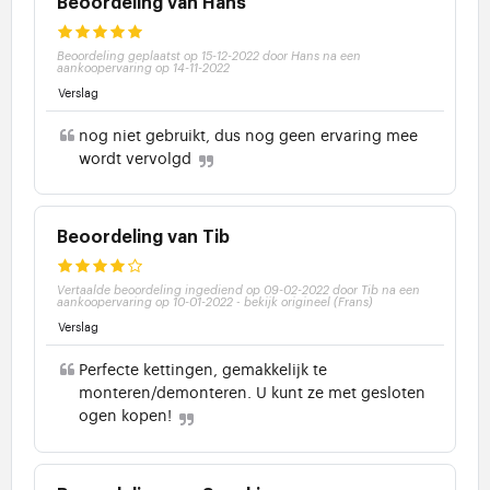
Beoordeling van Hans
Beoordeling geplaatst op 15-12-2022 door Hans na een
aankoopervaring op 14-11-2022
Verslag
nog niet gebruikt, dus nog geen ervaring mee
wordt vervolgd
Beoordeling van Tib
Vertaalde beoordeling ingediend op 09-02-2022 door Tib na een
aankoopervaring op 10-01-2022
-
bekijk origineel (Frans)
Verslag
Perfecte kettingen, gemakkelijk te
monteren/demonteren. U kunt ze met gesloten
ogen kopen!