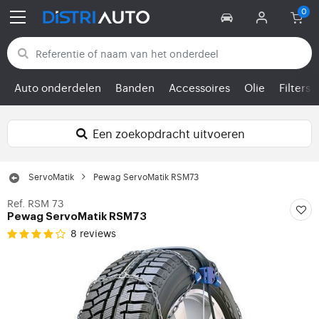
Terug naar categorieën
Auto onderdelen
Banden
Accessoires
Olie
Filters
Een zoekopdracht uitvoeren
ServoMatik
Pewag ServoMatik RSM73
Ref. RSM 73
Pewag ServoMatik RSM73
8 reviews