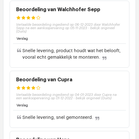
Beoordeling van Walchhofer Sepp
Vertaalde beoordeling ingediend op 06-12-2023 door Walchhofer
Sepp na een aankoopervaring op 05-11-2023
-
bekijk origineel
(Duits)
Verslag
Snelle levering, product houdt wat het belooft,
vooral echt gemakkelijk te monteren.
Beoordeling van Cupra
Vertaalde beoordeling ingediend op 04-01-2023 door Cupra na
een aankoopervaring op 01-12-2022
-
bekijk origineel (Duits)
Verslag
Snelle levering, snel gemonteerd.