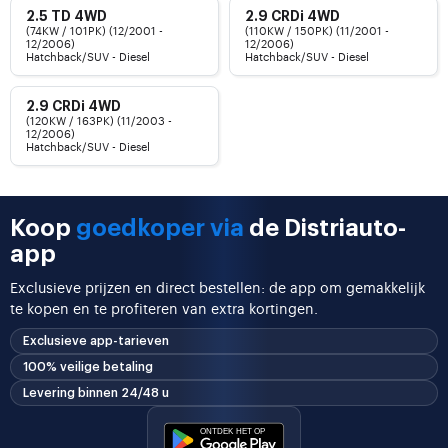
2.5 TD 4WD
2.9 CRDi 4WD
(74KW / 101PK) (12/2001 -
(110KW / 150PK) (11/2001 -
12/2006)
12/2006)
Hatchback/SUV - Diesel
Hatchback/SUV - Diesel
2.9 CRDi 4WD
(120KW / 163PK) (11/2003 -
12/2006)
Hatchback/SUV - Diesel
Koop
goedkoper via
de Distriauto-
app
Exclusieve prijzen en direct bestellen: de app om gemakkelijk
te kopen en te profiteren van extra kortingen.
Exclusieve app-tarieven
100% veilige betaling
Levering binnen 24/48 u