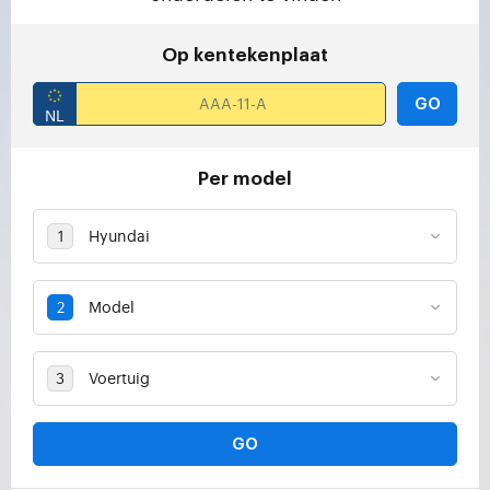
Op kentekenplaat
GO
Per model
GO