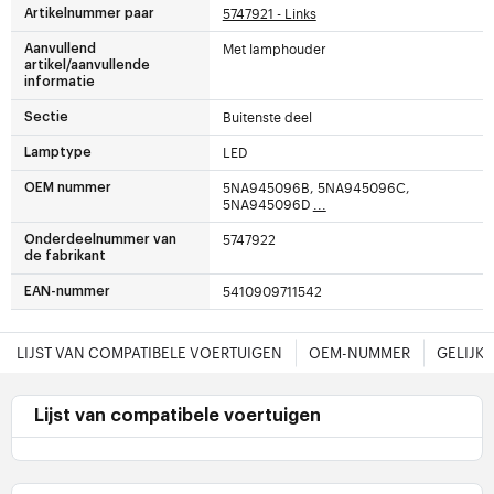
5747921 - Links
Artikelnummer paar
Met lamphouder
Aanvullend
artikel/aanvullende
informatie
Buitenste deel
Sectie
LED
Lamptype
5NA945096B, 5NA945096C,
OEM nummer
5NA945096D
...
5747922
Onderdeelnummer van
de fabrikant
5410909711542
EAN-nummer
LIJST VAN COMPATIBELE VOERTUIGEN
OEM-NUMMER
GELIJK
Lijst van compatibele voertuigen