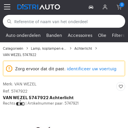
Terug naar categorieën
Auto onderdelen
Banden
Accessoires
Olie
Filters
Categorieën
Lamp, koplampen en lic...
Achterlicht
VAN WEZEL 5747922
Zorg ervoor dat dit past:
identificeer uw voertuig
Merk: VAN WEZEL
Ref. 5747922
VAN WEZEL
5747922 Achterlicht
Rechts
Artikelnummer paar: 5747921
|