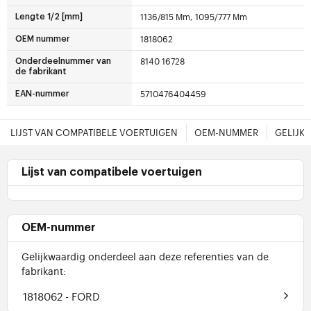
1136/815 Mm, 1095/777 Mm
Lengte 1/2 [mm]
1818062
OEM nummer
8140 16728
Onderdeelnummer van
de fabrikant
5710476404459
EAN-nummer
LIJST VAN COMPATIBELE VOERTUIGEN
OEM-NUMMER
GELIJK
Lijst van compatibele voertuigen
OEM-nummer
Gelijkwaardig onderdeel aan deze referenties van de
fabrikant:
1818062
- FORD