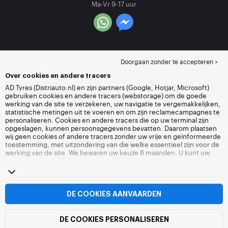
Ma-Vr 9-17 uur
Doorgaan zonder te accepteren >
Over cookies en andere tracers
AD Tyres (Distriauto.nl) en zijn partners (Google, Hotjar, Microsoft)
gebruiken cookies en andere tracers (webstorage) om de goede
werking van de site te verzekeren, uw navigatie te vergemakkelijken,
statistische metingen uit te voeren en om zijn reclamecampagnes te
personaliseren. Cookies en andere tracers die op uw terminal zijn
opgeslagen, kunnen persoonsgegevens bevatten. Daarom plaatsen
wij geen cookies of andere tracers zonder uw vrije en geïnformeerde
toestemming, met uitzondering van die welke essentieel zijn voor de
werking van de site. We bewaren uw keuze 6 maanden. U kunt uw
toestemming op elk moment intrekken door naar de pagina over
cookies en andere tracers
te gaan. U kunt ervoor kiezen om verder te
surfen zonder het deponeren van cookies of andere tracers te
aanvaarden. Weigering verhindert de toegang tot diensten niet
Distriauto.nl. Voor meer informatie,
bezoek de cookies en andere
DE COOKIES AANVAARDEN
tracers
pagina.
DE COOKIES PERSONALISEREN