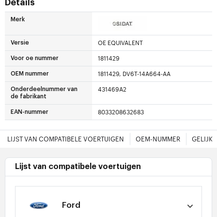
Details
Merk
OE EQUIVALENT
Versie
1811429
Voor oe nummer
1811429, DV6T-14A664-AA
OEM nummer
431469A2
Onderdeelnummer van
de fabrikant
8033208632683
EAN-nummer
LIJST VAN COMPATIBELE VOERTUIGEN
OEM-NUMMER
GELIJK
Lijst van compatibele voertuigen
Ford