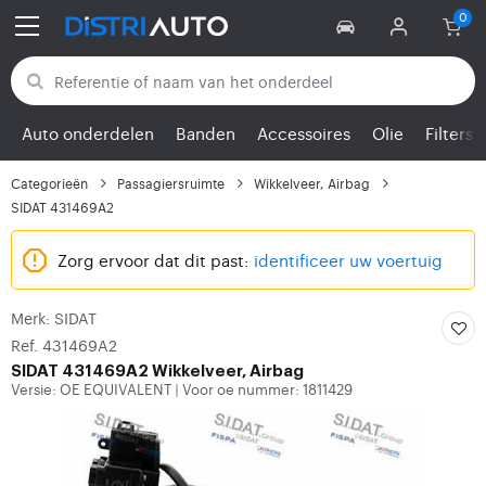
Terug naar categorieën
Auto onderdelen
Banden
Accessoires
Olie
Filters
Categorieën
Passagiersruimte
Wikkelveer, Airbag
SIDAT 431469A2
Zorg ervoor dat dit past:
identificeer uw voertuig
Merk: SIDAT
Ref. 431469A2
SIDAT
431469A2 Wikkelveer, Airbag
Versie: OE EQUIVALENT
Voor oe nummer: 1811429
|