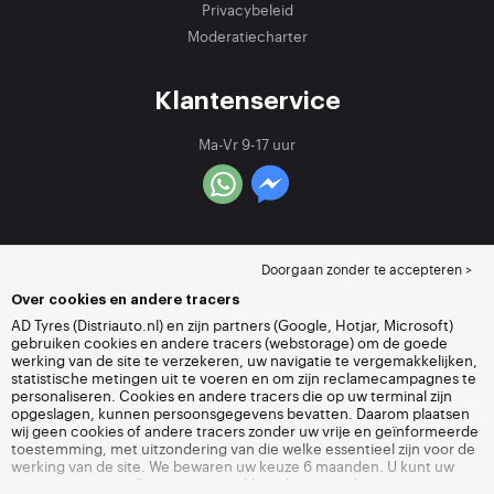
Privacybeleid
Moderatiecharter
Klantenservice
Ma-Vr 9-17 uur
Doorgaan zonder te accepteren >
Over cookies en andere tracers
AD Tyres (Distriauto.nl) en zijn partners (Google, Hotjar, Microsoft)
gebruiken cookies en andere tracers (webstorage) om de goede
werking van de site te verzekeren, uw navigatie te vergemakkelijken,
statistische metingen uit te voeren en om zijn reclamecampagnes te
personaliseren. Cookies en andere tracers die op uw terminal zijn
opgeslagen, kunnen persoonsgegevens bevatten. Daarom plaatsen
wij geen cookies of andere tracers zonder uw vrije en geïnformeerde
toestemming, met uitzondering van die welke essentieel zijn voor de
werking van de site. We bewaren uw keuze 6 maanden. U kunt uw
toestemming op elk moment intrekken door naar de pagina over