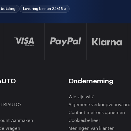
 betaling
Levering binnen 24/48 u
AUTO
Onderneming
Wie zijn wij?
STRIAUTO?
Algemene verkoopvoorwaard
Contact met ons opnemen
count Aanmaken
Cookiesbeheer
de vragen
Meningen van klanten