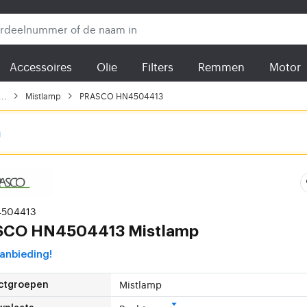
Accessoires
Olie
Filters
Remmen
Motor
..
Mistlamp
PRASCO HN4504413
g
4504413
SCO
HN4504413 Mistlamp
anbieding!
Mistlamp
ctgroepen