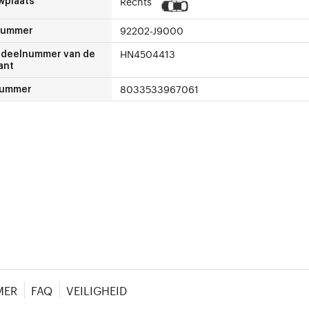
Rechts
wplaats
92202-J9000
nummer
HN4504413
deelnummer van de
ant
8033533967061
nummer
MER
FAQ
VEILIGHEID