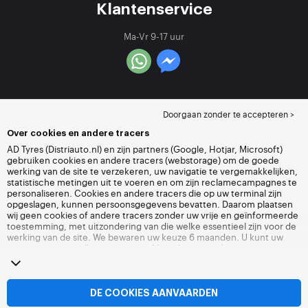
Klantenservice
Ma-Vr 9-17 uur
Doorgaan zonder te accepteren >
Over cookies en andere tracers
AD Tyres (Distriauto.nl) en zijn partners (Google, Hotjar, Microsoft)
gebruiken cookies en andere tracers (webstorage) om de goede
werking van de site te verzekeren, uw navigatie te vergemakkelijken,
statistische metingen uit te voeren en om zijn reclamecampagnes te
personaliseren. Cookies en andere tracers die op uw terminal zijn
opgeslagen, kunnen persoonsgegevens bevatten. Daarom plaatsen
wij geen cookies of andere tracers zonder uw vrije en geïnformeerde
toestemming, met uitzondering van die welke essentieel zijn voor de
werking van de site. We bewaren uw keuze 6 maanden. U kunt uw
toestemming op elk moment intrekken door naar de pagina over
cookies en andere tracers
te gaan. U kunt ervoor kiezen om verder te
surfen zonder het deponeren van cookies of andere tracers te
aanvaarden. Weigering verhindert de toegang tot diensten niet
Distriauto.nl. Voor meer informatie,
bezoek de cookies en andere
DE COOKIES AANVAARDEN
tracers
pagina.