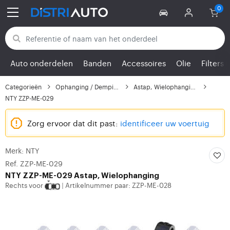
Terug naar categorieën
Auto onderdelen
Banden
Accessoires
Olie
Filters
Categorieën
Ophanging / Demping
Astap, Wielophanging
NTY ZZP-ME-029
Zorg ervoor dat dit past:
identificeer uw voertuig
Merk: NTY
Ref. ZZP-ME-029
NTY
ZZP-ME-029 Astap, Wielophanging
Rechts voor
Artikelnummer paar: ZZP-ME-028
|