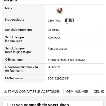
Details
Merk
Inbouwplaats
Links voor
Gasdruk
Schokdempertype
Veerpoot
Schokdemper
inbouwtype
Pen bovenaan
Schokdemper
bevestigingstype
54651-1H600, 546511H600
OEM nummer
H490I131
Onderdeelnummer van
de fabrikant
3661929727941
EAN-nummer
LIJST VAN COMPATIBELE VOERTUIGEN
OEM-NUMMER
GELIJK
Lijst van compatibele voertuigen