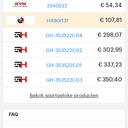
3340222
€ 54,34
H490I131
€ 107,81
GH-353522C04
€ 298,07
GH-353522C02
€ 302,95
GH-353522C01
€ 337,23
GH-353522C03
€ 350,40
Bekijk soortgelijke producten
FAQ