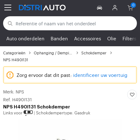
Terug naar categorieën
Auto onderdelen
Banden
Accessoires
Olie
Filters
Categorieën
Ophanging / Demping
Schokdemper
NPS H490I131
Zorg ervoor dat dit past:
identificeer uw voertuig
Merk: NPS
Ref. H490I131
NPS
H490I131 Schokdemper
Links voor
Schokdempertype: Gasdruk
|