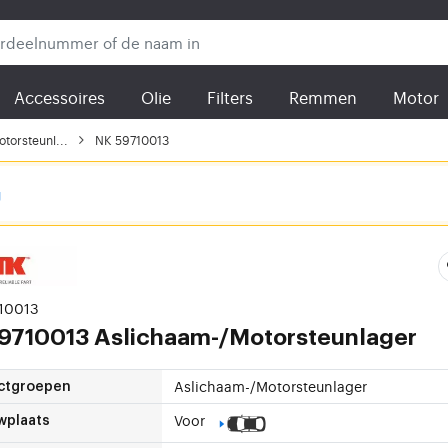
Accessoires
Olie
Filters
Remmen
Motor
torsteunl...
NK 59710013
g
710013
9710013 Aslichaam-/Motorsteunlager
Aslichaam-/Motorsteunlager
ctgroepen
Voor
wplaats