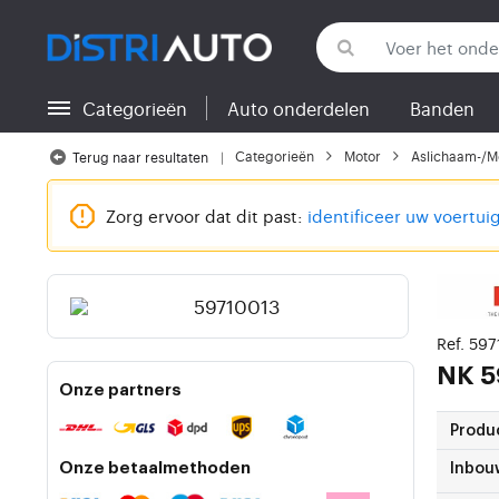
Categorieën
Auto onderdelen
Banden
Terug naar categorieën
Categorieën
Motor
Aslichaam-/Mo
Terug naar resultaten
Zorg ervoor dat dit past:
identificeer uw voertui
Ref. 59
NK
5
Onze partners
Produ
Onze betaalmethoden
Inbou