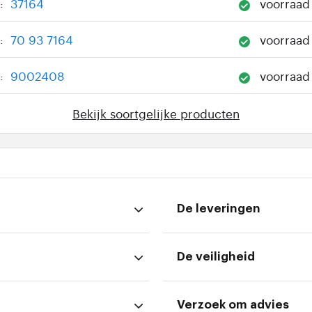
37164
voorraad
:
70 93 7164
voorraad
:
9002408
voorraad
:
Bekijk soortgelijke producten
De leveringen
De veiligheid
Verzoek om advies