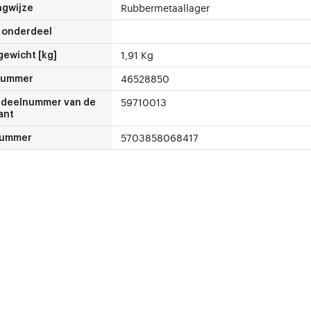
Rubbermetaallager
gwijze
 onderdeel
1,91 Kg
gewicht [kg]
46528850
nummer
59710013
deelnummer van de
ant
5703858068417
nummer