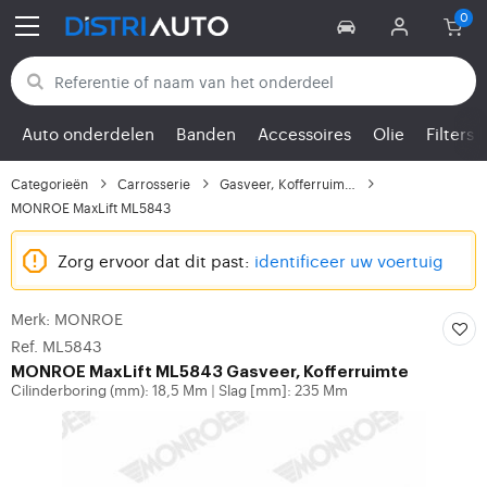
Terug naar categorieën
Auto onderdelen
Banden
Accessoires
Olie
Filters
Categorieën
Carrosserie
Gasveer, Kofferruimte
MONROE MaxLift ML5843
Zorg ervoor dat dit past:
identificeer uw voertuig
Merk: MONROE
Ref. ML5843
MONROE
MaxLift ML5843 Gasveer, Kofferruimte
Cilinderboring (mm): 18,5 Mm
Slag [mm]: 235 Mm
|