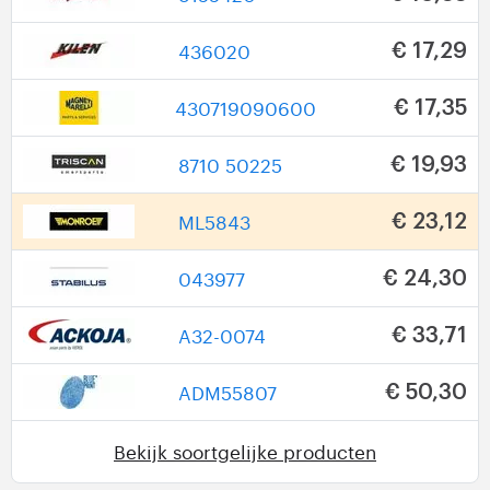
436020
€ 17,29
430719090600
€ 17,35
8710 50225
€ 19,93
ML5843
€ 23,12
043977
€ 24,30
A32-0074
€ 33,71
ADM55807
€ 50,30
Bekijk soortgelijke producten