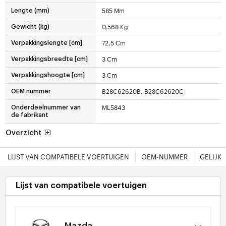
585 Mm
Lengte (mm)
0,568 Kg
Gewicht (kg)
72,5 Cm
Verpakkingslengte [cm]
3 Cm
Verpakkingsbreedte [cm]
3 Cm
Verpakkingshoogte [cm]
B28C62620B, B28C62620C
OEM nummer
ML5843
Onderdeelnummer van
de fabrikant
Overzicht
LIJST VAN COMPATIBELE VOERTUIGEN
OEM-NUMMER
GELIJK
Lijst van compatibele voertuigen
Mazda