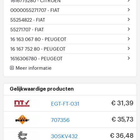
1616775280
- CITROËN
0000055271707
- FIAT
55254822
- FIAT
55271707
- FIAT
16 163 067 80
- PEUGEOT
16 167 752 80
- PEUGEOT
1616306780
- PEUGEOT
Meer informatie
Gelijkwaardige producten
EGT-FT-031
€ 31,39
707356
€ 35,73
30SKV432
€ 36,48