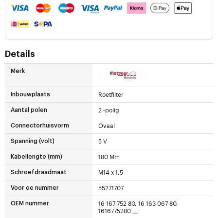
Details
Merk
Roetfilter
Inbouwplaats
2 -polig
Aantal polen
Ovaal
Connectorhuisvorm
5 V
Spanning (volt)
180 Mm
Kabellengte (mm)
M14 x 1,5
Schroefdraadmaat
55271707
Voor oe nummer
16 167 752 80, 16 163 067 80,
OEM nummer
1616775280
...