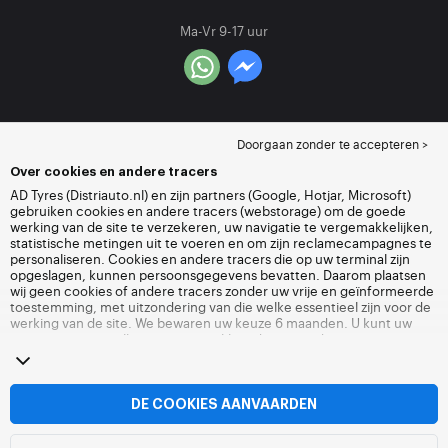
Ma-Vr 9-17 uur
Doorgaan zonder te accepteren >
Over cookies en andere tracers
AD Tyres (Distriauto.nl) en zijn partners (Google, Hotjar, Microsoft)
gebruiken cookies en andere tracers (webstorage) om de goede
werking van de site te verzekeren, uw navigatie te vergemakkelijken,
statistische metingen uit te voeren en om zijn reclamecampagnes te
personaliseren. Cookies en andere tracers die op uw terminal zijn
opgeslagen, kunnen persoonsgegevens bevatten. Daarom plaatsen
wij geen cookies of andere tracers zonder uw vrije en geïnformeerde
toestemming, met uitzondering van die welke essentieel zijn voor de
werking van de site. We bewaren uw keuze 6 maanden. U kunt uw
toestemming op elk moment intrekken door naar de pagina over
cookies en andere tracers
te gaan. U kunt ervoor kiezen om verder te
surfen zonder het deponeren van cookies of andere tracers te
aanvaarden. Weigering verhindert de toegang tot diensten niet
Distriauto.nl. Voor meer informatie,
bezoek de cookies en andere
DE COOKIES AANVAARDEN
tracers
pagina.