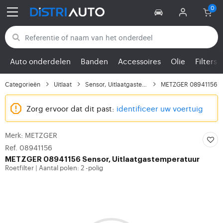
Terug naar categorieën
Auto onderdelen
Banden
Accessoires
Olie
Filters
Categorieën
Uitlaat
Sensor, Uitlaatgastemp...
METZGER 08941156
Zorg ervoor dat dit past:
identificeer uw voertuig
Merk: METZGER
Ref. 08941156
METZGER
08941156 Sensor, Uitlaatgastemperatuur
Roetfilter
Aantal polen: 2 -polig
|