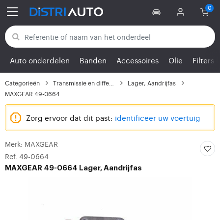
Terug naar categorieën
Auto onderdelen
Banden
Accessoires
Olie
Filters
Categorieën
Transmissie en differe...
Lager, Aandrijfas
MAXGEAR 49-0664
Zorg ervoor dat dit past:
identificeer uw voertuig
Merk: MAXGEAR
Ref. 49-0664
MAXGEAR
49-0664 Lager, Aandrijfas