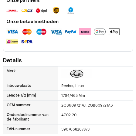
Onze partners
Onze betaalmethoden
Details
Merk
Rechts, Links
Inbouwplaats
1764/465 Mm
Lengte 1/2 [mm]
2QB609721AJ, 2QB609721AS
OEM nummer
47.02.20
Onderdeelnummer van
de fabrikant
5907668267873
EAN-nummer