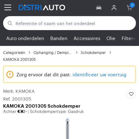
Terug naar categorieën
Auto onderdelen
Banden
Accessoires
Olie
Filters
Categorieën
Ophanging / Demping
Schokdemper
KAMOKA 2001305
Zorg ervoor dat dit past:
identificeer uw voertuig
Merk: KAMOKA
Ref. 2001305
KAMOKA
2001305 Schokdemper
Achter
Schokdempertype: Gasdruk
|