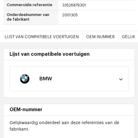
33526879301
Commerciële referentie
2001305
Onderdeelnummer van
de fabrikant
LIJST VAN COMPATIBELE VOERTUIGEN
OEM-NUMMER
GELIJK
Lijst van compatibele voertuigen
BMW
OEM-nummer
Gelijkwaardig onderdeel aan deze referenties van de
fabrikant: