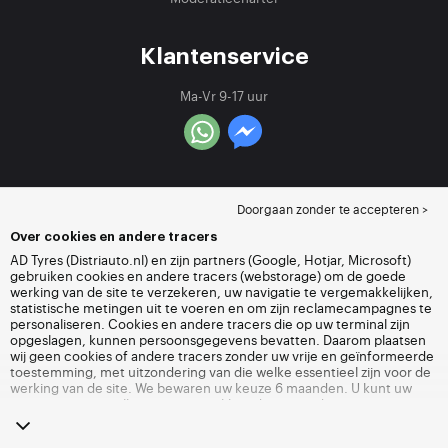
Klantenservice
Ma-Vr 9-17 uur
Doorgaan zonder te accepteren >
Over cookies en andere tracers
AD Tyres (Distriauto.nl) en zijn partners (Google, Hotjar, Microsoft)
gebruiken cookies en andere tracers (webstorage) om de goede
werking van de site te verzekeren, uw navigatie te vergemakkelijken,
statistische metingen uit te voeren en om zijn reclamecampagnes te
personaliseren. Cookies en andere tracers die op uw terminal zijn
opgeslagen, kunnen persoonsgegevens bevatten. Daarom plaatsen
wij geen cookies of andere tracers zonder uw vrije en geïnformeerde
toestemming, met uitzondering van die welke essentieel zijn voor de
werking van de site. We bewaren uw keuze 6 maanden. U kunt uw
toestemming op elk moment intrekken door naar de pagina over
cookies en andere tracers
te gaan. U kunt ervoor kiezen om verder te
surfen zonder het deponeren van cookies of andere tracers te