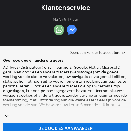
Klantenservice
Ma-Vr 9-17 uur
Doorgaan zonder te accepteren >
Over cookies en andere tracers
AD Tyres (Distriauto.nl) en zijn partners (Google, Hotjar, Microsoft)
gebruiken cookies en andere tracers (webstorage) om de goede
werking van de site te verzekeren, uw navigatie te vergemakkelijken,
statistische metingen uit te voeren en om zijn reclamecampagnes te
personaliseren. Cookies en andere tracers die op uw terminal zijn
opgeslagen, kunnen persoonsgegevens bevatten. Daarom plaatsen
wij geen cookies of andere tracers zonder uw vrije en geïnformeerde
toestemming, met uitzondering van die welke essentieel zijn voor de
werking van de site. We bewaren uw keuze 6 maanden. U kunt uw
toestemming op elk moment intrekken door naar de pagina over
cookies en andere tracers
te gaan. U kunt ervoor kiezen om verder te
surfen zonder het deponeren van cookies of andere tracers te
aanvaarden. Weigering verhindert de toegang tot diensten niet
Distriauto.nl. Voor meer informatie,
bezoek de cookies en andere
DE COOKIES AANVAARDEN