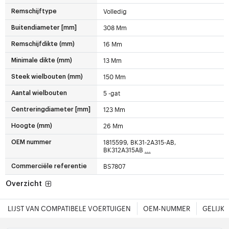
Volledig
Remschijftype
308 Mm
Buitendiameter [mm]
16 Mm
Remschijfdikte (mm)
13 Mm
Minimale dikte (mm)
150 Mm
Steek wielbouten (mm)
5 -gat
Aantal wielbouten
123 Mm
Centreringdiameter [mm]
26 Mm
Hoogte (mm)
1815599, BK31-2A315-AB,
OEM nummer
BK312A315AB
...
BS7807
Commerciële referentie
Overzicht
LIJST VAN COMPATIBELE VOERTUIGEN
OEM-NUMMER
GELIJK