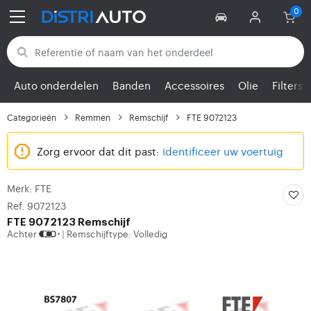
Terug naar categorieën
Auto onderdelen
Banden
Accessoires
Olie
Filters
Categorieën
Remmen
Remschijf
FTE 9072123
Zorg ervoor dat dit past:
identificeer uw voertuig
Merk: FTE
Ref. 9072123
FTE
9072123 Remschijf
Achter
Remschijftype: Volledig
|