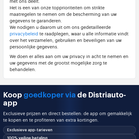
met ons deelt.
Het is een van onze topprioriteiten om strikte
maatregelen te nemen om de bescherming van uw
gegevens te garanderen.
We nodigen u daarom uit om ons gedetailleerde
privacybeleid
te raadplegen, waar u alle informatie vindt
over het verzamelen, gebruiken en beveiligen van uw
persoonlijke gegevens.
We doen er alles aan om uw privacy in acht te nemen en
uw gegevens met de grootst mogelijke zorg te
behandelen.
Koop
goedkoper via
de Distriauto-
app
Exclusieve prijzen en direct bestellen: de app om gemakkelijk
te kopen en te profiteren van extra kortingen.
Exclusieve app-tarieven
100% veilige betaling