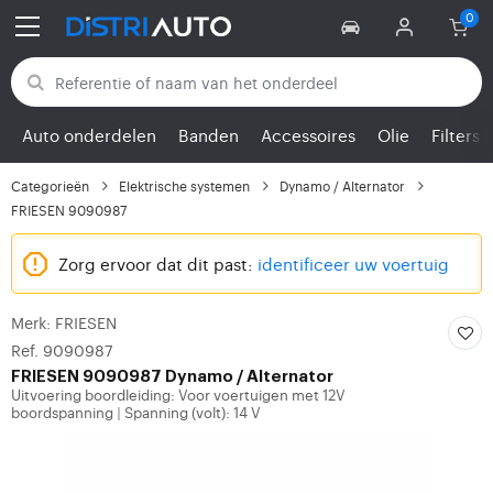
Terug naar categorieën
Auto onderdelen
Banden
Accessoires
Olie
Filters
Categorieën
Elektrische systemen
Dynamo / Alternator
FRIESEN 9090987
Zorg ervoor dat dit past:
identificeer uw voertuig
Merk: FRIESEN
Ref. 9090987
FRIESEN
9090987 Dynamo / Alternator
Uitvoering boordleiding: Voor voertuigen met 12V
boordspanning
Spanning (volt): 14 V
|