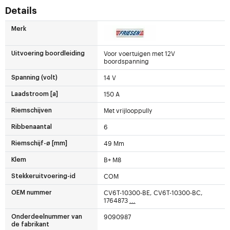
Details
Merk
Voor voertuigen met 12V
Uitvoering boordleiding
boordspanning
14 V
Spanning (volt)
150 A
Laadstroom [a]
Met vrijlooppully
Riemschijven
6
Ribbenaantal
49 Mm
Riemschijf-ø [mm]
B+ M8
Klem
COM
Stekkeruitvoering-id
CV6T-10300-BE, CV6T-10300-BC,
OEM nummer
1764873
...
9090987
Onderdeelnummer van
de fabrikant