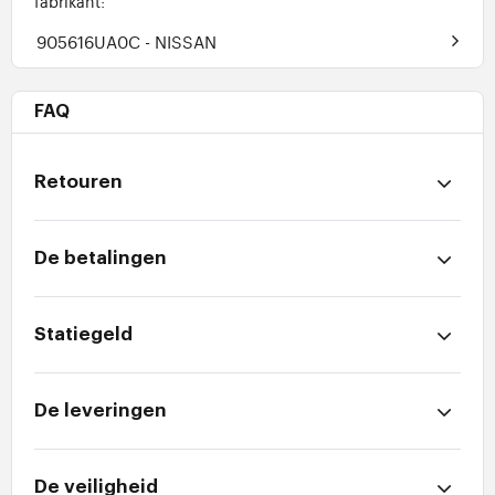
fabrikant:
905616UA0C
- NISSAN
FAQ
Retouren
De betalingen
Statiegeld
De leveringen
De veiligheid