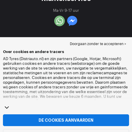
Ma-Vr 9-17 uur
Doorgaan zonder te accepteren >
Over cookies en andere tracers
AD Tyres (Distriauto.nl) en zijn partners (Google, Hotjar, Microsoft)
gebruiken cookies en andere tracers (webstorage) om de goede
werking van de site te verzekeren, uw navigatie te vergemakkelijken,
statistische metingen uit te voeren en om zijn reclamecampagnes te
personaliseren. Cookies en andere tracers die op uw terminal zijn
opgeslagen, kunnen persoonsgegevens bevatten. Daarom plaatsen
wij geen cookies of andere tracers zonder uw vrije en geïnformeerde
toestemming, met uitzondering van die welke essentieel zijn voor de
werking van de site. We bewaren uw keuze 6 maanden. U kunt uw
toestemming op elk moment intrekken door naar de pagina over
cookies en andere tracers
te gaan. U kunt ervoor kiezen om verder te
surfen zonder het deponeren van cookies of andere tracers te
aanvaarden. Weigering verhindert de toegang tot diensten niet
Distriauto.nl. Voor meer informatie,
bezoek de cookies en andere
DE COOKIES AANVAARDEN
tracers
pagina.