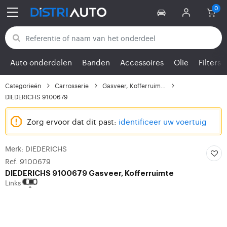
Terug naar categorieën
Auto onderdelen
Banden
Accessoires
Olie
Filters
Categorieën
Carrosserie
Gasveer, Kofferruimte
DIEDERICHS 9100679
Zorg ervoor dat dit past:
identificeer uw voertuig
Merk: DIEDERICHS
Ref. 9100679
DIEDERICHS
9100679 Gasveer, Kofferruimte
Links