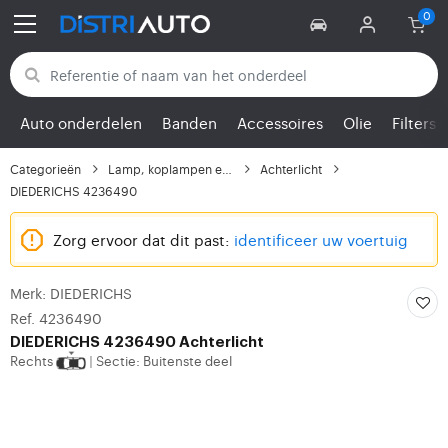
Terug naar categorieën
Auto onderdelen
Banden
Accessoires
Olie
Filters
Categorieën
Lamp, koplampen en lic...
Achterlicht
DIEDERICHS 4236490
Zorg ervoor dat dit past:
identificeer uw voertuig
Merk: DIEDERICHS
Ref. 4236490
DIEDERICHS
4236490 Achterlicht
Rechts
Sectie: Buitenste deel
|