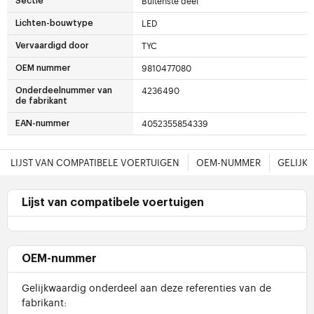
Buitenste deel
Sectie
LED
Lichten-bouwtype
TYC
Vervaardigd door
9810477080
OEM nummer
4236490
Onderdeelnummer van
de fabrikant
4052355854339
EAN-nummer
LIJST VAN COMPATIBELE VOERTUIGEN
OEM-NUMMER
GELIJK
Lijst van compatibele voertuigen
OEM-nummer
Gelijkwaardig onderdeel aan deze referenties van de
fabrikant: