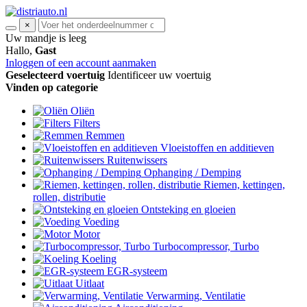
×
Uw mandje is leeg
Hallo,
Gast
Inloggen of een account aanmaken
Geselecteerd voertuig
Identificeer uw voertuig
Vinden op categorie
Oliën
Filters
Remmen
Vloeistoffen en additieven
Ruitenwissers
Ophanging / Demping
Riemen, kettingen,
rollen, distributie
Ontsteking en gloeien
Voeding
Motor
Turbocompressor, Turbo
Koeling
EGR-systeem
Uitlaat
Verwarming, Ventilatie