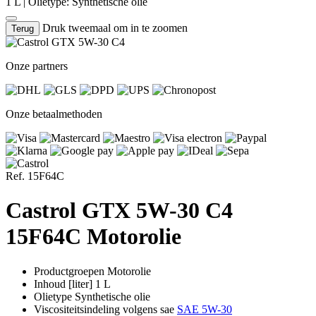
1 L
|
Olietype: Synthetische olie
Druk tweemaal om in te zoomen
Terug
Onze partners
Onze betaalmethoden
Ref. 15F64C
Castrol
GTX 5W-30 C4
15F64C Motorolie
Productgroepen
Motorolie
Inhoud [liter]
1 L
Olietype
Synthetische olie
Viscositeitsindeling volgens sae
SAE 5W-30