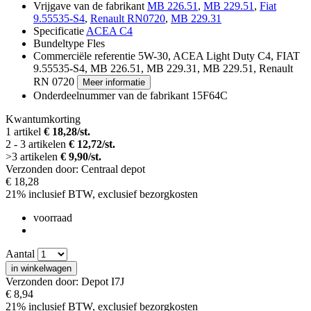
Vrijgave van de fabrikant
MB 226.51
,
MB 229.51
,
Fiat
9.55535-S4
,
Renault RN0720
,
MB 229.31
Specificatie
ACEA C4
Bundeltype
Fles
Commerciële referentie
5W-30, ACEA Light Duty C4, FIAT
9.55535-S4, MB 226.51, MB 229.31, MB 229.51,
Renault
RN 0720
Meer informatie
Onderdeelnummer van de fabrikant
15F64C
Kwantumkorting
1 artikel
€ 18,28/st.
2 - 3 artikelen
€ 12,72/st.
>3 artikelen
€ 9,90/st.
Verzonden door: Centraal depot
€ 18,28
21% inclusief BTW, exclusief
bezorgkosten
voorraad
Aantal
in winkelwagen
Verzonden door: Depot I7J
€ 8,94
21% inclusief BTW, exclusief
bezorgkosten