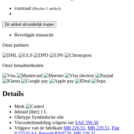
voorraad
(Slechts 1 artikel)
Dit artikel afzonderlijk kopen
Beveiligde transactie
Onze partners
Onze betaalmethoden
Details
Merk
Inhoud [liter]
1 L
Olietype
Synthetische olie
Viscositeitsindeling volgens sae
SAE 5W-30
Vrijgave van de fabrikant
MB 226.51
,
MB 229.51
,
Fiat
9.55535-S4
,
Renault RN0720
,
MB 229.31