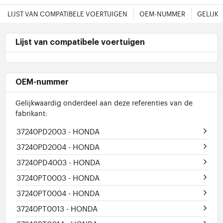
LIJST VAN COMPATIBELE VOERTUIGEN
OEM-NUMMER
GELIJK
Lijst van compatibele voertuigen
OEM-nummer
Gelijkwaardig onderdeel aan deze referenties van de
fabrikant:
37240PD2003
- HONDA
37240PD2004
- HONDA
37240PD4003
- HONDA
37240PT0003
- HONDA
37240PT0004
- HONDA
37240PT0013
- HONDA