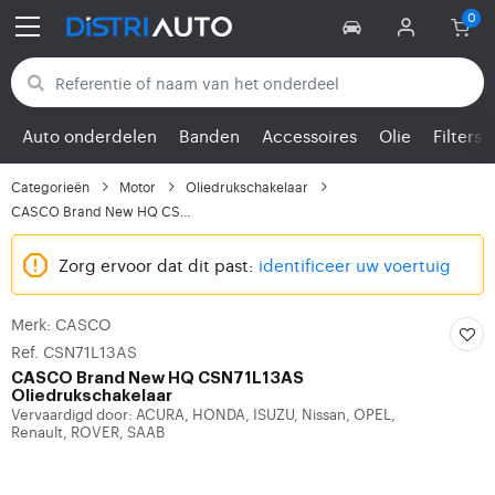
Terug naar categorieën
Auto onderdelen
Banden
Accessoires
Olie
Filters
Categorieën
Motor
Oliedrukschakelaar
CASCO Brand New HQ CSN...
Zorg ervoor dat dit past:
identificeer uw voertuig
Merk: CASCO
Ref. CSN71L13AS
CASCO
Brand New HQ CSN71L13AS
Oliedrukschakelaar
Vervaardigd door: ACURA, HONDA, ISUZU, Nissan, OPEL,
Renault, ROVER, SAAB