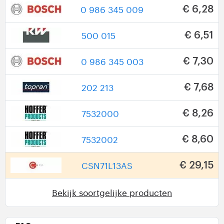
0 986 345 009
€ 6,28
500 015
€ 6,51
0 986 345 003
€ 7,30
202 213
€ 7,68
7532000
€ 8,26
7532002
€ 8,60
CSN71L13AS
€ 29,15
Bekijk soortgelijke producten