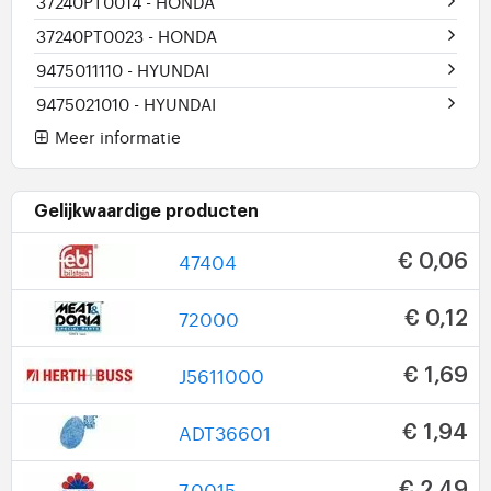
37240PT0014
- HONDA
37240PT0023
- HONDA
9475011110
- HYUNDAI
9475021010
- HYUNDAI
Meer informatie
Gelijkwaardige producten
47404
€ 0,06
72000
€ 0,12
J5611000
€ 1,69
ADT36601
€ 1,94
7.0015
€ 2,49