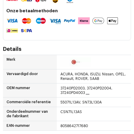
Onze betaalmethoden
Details
Merk
ACURA, HONDA, ISUZU, Nissan, OPEL,
Vervaardigd door
Renault, ROVER, SAAB
37240PD2003, 37240PD2004,
OEM nummer
37240PD4003
...
55071L13AV, SN73L130A
Commerciële referentie
CSN71L13AS
Onderdeelnummer van
de fabrikant
8058642717680
EAN-nummer