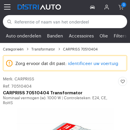
Terug naar categorieën
Auto onderdelen
Banden
Accessoires
Olie
Filters
Categorieën
Transformator
CARPRISS 70510404
Zorg ervoor dat dit past:
identificeer uw voertuig
Merk: CARPRISS
Ref. 70510404
CARPRISS
70510404 Transformator
Nominaal vermogen (w): 1000 W
Controleteken: E24, CE,
|
RoHS