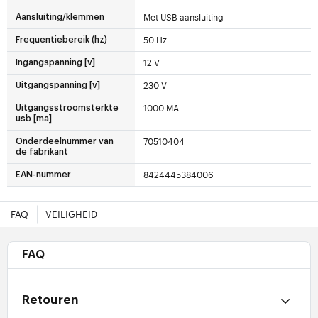
Met USB aansluiting
Aansluiting/klemmen
50 Hz
Frequentiebereik (hz)
12 V
Ingangspanning [v]
230 V
Uitgangspanning [v]
1000 MA
Uitgangsstroomsterkte
usb [ma]
70510404
Onderdeelnummer van
de fabrikant
8424445384006
EAN-nummer
FAQ
VEILIGHEID
FAQ
Retouren