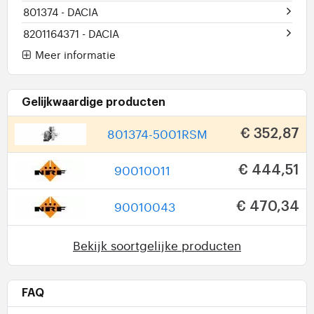
801374
- DACIA
8201164371
- DACIA
Meer informatie
Gelijkwaardige producten
801374-5001RSM
€ 352,87
90010011
€ 444,51
90010043
€ 470,34
Bekijk soortgelijke producten
FAQ