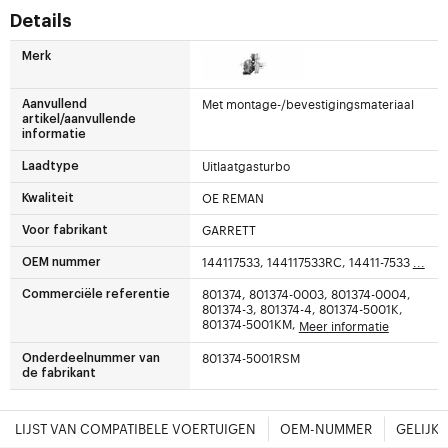
Details
Merk
Met montage-/bevestigingsmateriaal
Aanvullend
artikel/aanvullende
informatie
Uitlaatgasturbo
Laadtype
OE REMAN
Kwaliteit
GARRETT
Voor fabrikant
144117533, 144117533RC, 14411-7533
...
OEM nummer
801374, 801374-0003, 801374-0004,
Commerciële referentie
801374-3, 801374-4, 801374-5001K,
801374-5001KM,
Meer informatie
801374-5001RSM
Onderdeelnummer van
de fabrikant
LIJST VAN COMPATIBELE VOERTUIGEN
OEM-NUMMER
GELIJK