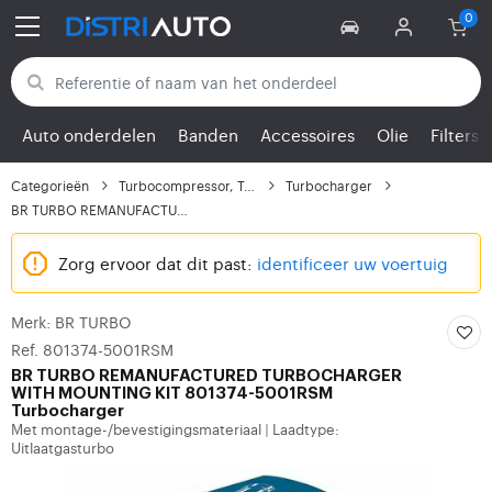
Terug naar categorieën
Auto onderdelen
Banden
Accessoires
Olie
Filters
Categorieën
Turbocompressor, Turbo
Turbocharger
BR TURBO REMANUFACTURE...
Zorg ervoor dat dit past:
identificeer uw voertuig
Merk: BR TURBO
Ref. 801374-5001RSM
BR TURBO
REMANUFACTURED TURBOCHARGER
WITH MOUNTING KIT 801374-5001RSM
Turbocharger
Met montage-/bevestigingsmateriaal
Laadtype:
|
Uitlaatgasturbo