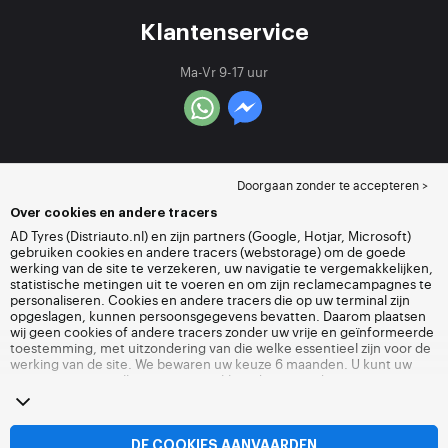
Klantenservice
Ma-Vr 9-17 uur
Doorgaan zonder te accepteren >
Over cookies en andere tracers
AD Tyres (Distriauto.nl) en zijn partners (Google, Hotjar, Microsoft)
gebruiken cookies en andere tracers (webstorage) om de goede
werking van de site te verzekeren, uw navigatie te vergemakkelijken,
statistische metingen uit te voeren en om zijn reclamecampagnes te
personaliseren. Cookies en andere tracers die op uw terminal zijn
opgeslagen, kunnen persoonsgegevens bevatten. Daarom plaatsen
wij geen cookies of andere tracers zonder uw vrije en geïnformeerde
toestemming, met uitzondering van die welke essentieel zijn voor de
werking van de site. We bewaren uw keuze 6 maanden. U kunt uw
toestemming op elk moment intrekken door naar de pagina over
cookies en andere tracers
te gaan. U kunt ervoor kiezen om verder te
surfen zonder het deponeren van cookies of andere tracers te
aanvaarden. Weigering verhindert de toegang tot diensten niet
Distriauto.nl. Voor meer informatie,
bezoek de cookies en andere
DE COOKIES AANVAARDEN