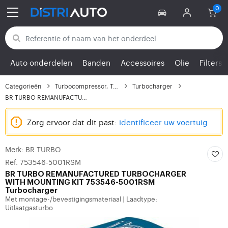
Terug naar categorieën
Auto onderdelen
Banden
Accessoires
Olie
Filters
Categorieën
Turbocompressor, Turbo
Turbocharger
BR TURBO REMANUFACTURE...
Zorg ervoor dat dit past:
identificeer uw voertuig
Merk: BR TURBO
Ref. 753546-5001RSM
BR TURBO
REMANUFACTURED TURBOCHARGER
WITH MOUNTING KIT 753546-5001RSM
Turbocharger
Met montage-/bevestigingsmateriaal
Laadtype:
|
Uitlaatgasturbo