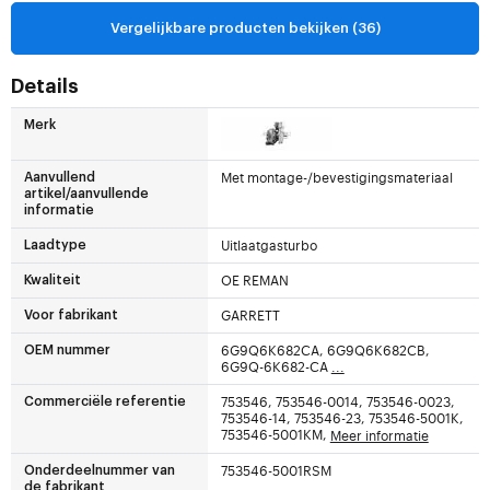
Vergelijkbare producten bekijken (36)
Details
Merk
Met montage-/bevestigingsmateriaal
Aanvullend
artikel/aanvullende
informatie
Uitlaatgasturbo
Laadtype
OE REMAN
Kwaliteit
GARRETT
Voor fabrikant
6G9Q6K682CA, 6G9Q6K682CB,
OEM nummer
6G9Q-6K682-CA
...
753546, 753546-0014, 753546-0023,
Commerciële referentie
753546-14, 753546-23, 753546-5001K,
753546-5001KM,
Meer informatie
753546-5001RSM
Onderdeelnummer van
de fabrikant