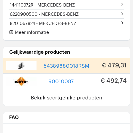
144110972R
- MERCEDES-BENZ
6220900500
- MERCEDES-BENZ
8201067824
- MERCEDES-BENZ
Meer informatie
Gelijkwaardige producten
54389880018RSM
€ 479,31
90010087
€ 492,74
Bekijk soortgelijke producten
FAQ