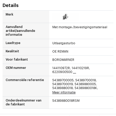
Details
Merk
Met montage-/bevestigingsmateriaal
Aanvullend
artikel/aanvullende
informatie
Uitlaatgasturbo
Laadtype
OE REMAN
Kwaliteit
BORGWARNER
Voor fabrikant
144110972R, 144110219R,
OEM nummer
6220900500
...
54389700005, 54389700018,
Commerciële referentie
54389700019, 54389880005,
54389880018, 54389880018K,
Meer informatie
54389880018RSM
Onderdeelnummer van
de fabrikant