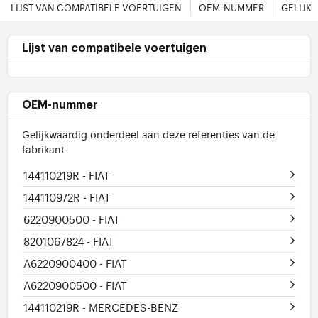
LIJST VAN COMPATIBELE VOERTUIGEN
OEM-NUMMER
GELIJK
Lijst van compatibele voertuigen
OEM-nummer
Gelijkwaardig onderdeel aan deze referenties van de
fabrikant:
144110219R
- FIAT
144110972R
- FIAT
6220900500
- FIAT
8201067824
- FIAT
A6220900400
- FIAT
A6220900500
- FIAT
144110219R
- MERCEDES-BENZ