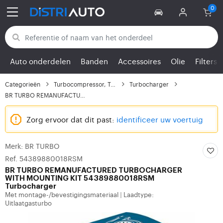
Terug naar categorieën
Auto onderdelen
Banden
Accessoires
Olie
Filters
Categorieën
Turbocompressor, Turbo
Turbocharger
BR TURBO REMANUFACTURE...
Zorg ervoor dat dit past:
identificeer uw voertuig
Merk: BR TURBO
Ref. 54389880018RSM
BR TURBO
REMANUFACTURED TURBOCHARGER
WITH MOUNTING KIT 54389880018RSM
Turbocharger
Met montage-/bevestigingsmateriaal
Laadtype:
|
Uitlaatgasturbo