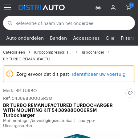
Terug naar categorieën
Auto onderdelen
Banden
Accessoires
Olie
Filters
Categorieën
Turbocompressor, Turbo
Turbocharger
BR TURBO REMANUFACTURE...
Zorg ervoor dat dit past:
identificeer uw voertuig
Merk: BR TURBO
Ref. 54389880006RSM
BR TURBO
REMANUFACTURED TURBOCHARGER
WITH MOUNTING KIT 54389880006RSM
Turbocharger
Met montage-/bevestigingsmateriaal
Laadtype:
|
Uitlaatgasturbo