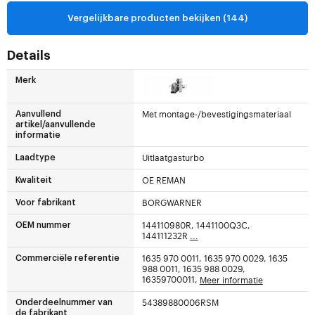
Vergelijkbare producten bekijken (144)
Details
Merk
Met montage-/bevestigingsmateriaal
Aanvullend
artikel/aanvullende
informatie
Uitlaatgasturbo
Laadtype
OE REMAN
Kwaliteit
BORGWARNER
Voor fabrikant
144110980R, 1441100Q3C,
OEM nummer
144111232R
...
1635 970 0011, 1635 970 0029, 1635
Commerciële referentie
988 0011, 1635 988 0029,
16359700011,
Meer informatie
54389880006RSM
Onderdeelnummer van
de fabrikant