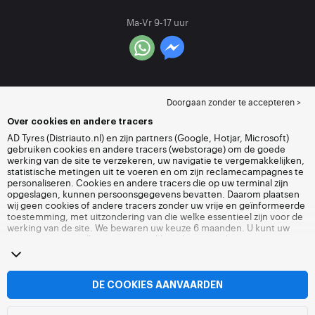
Ma-Vr 9-17 uur
Doorgaan zonder te accepteren >
Over cookies en andere tracers
AD Tyres (Distriauto.nl) en zijn partners (Google, Hotjar, Microsoft)
gebruiken cookies en andere tracers (webstorage) om de goede
werking van de site te verzekeren, uw navigatie te vergemakkelijken,
statistische metingen uit te voeren en om zijn reclamecampagnes te
personaliseren. Cookies en andere tracers die op uw terminal zijn
opgeslagen, kunnen persoonsgegevens bevatten. Daarom plaatsen
wij geen cookies of andere tracers zonder uw vrije en geïnformeerde
toestemming, met uitzondering van die welke essentieel zijn voor de
werking van de site. We bewaren uw keuze 6 maanden. U kunt uw
toestemming op elk moment intrekken door naar de pagina over
cookies en andere tracers
te gaan. U kunt ervoor kiezen om verder te
surfen zonder het deponeren van cookies of andere tracers te
aanvaarden. Weigering verhindert de toegang tot diensten niet
Distriauto.nl. Voor meer informatie,
bezoek de cookies en andere
DE COOKIES AANVAARDEN
tracers
pagina.