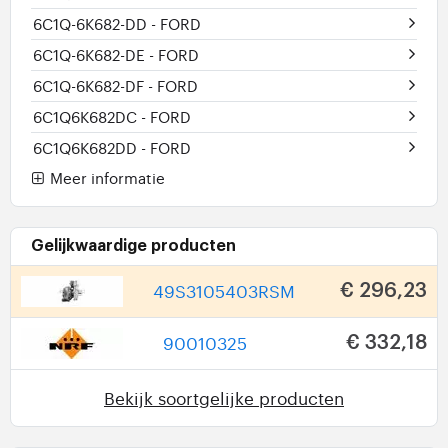
6C1Q-6K682-DD
- FORD
6C1Q-6K682-DE
- FORD
6C1Q-6K682-DF
- FORD
6C1Q6K682DC
- FORD
6C1Q6K682DD
- FORD
Meer informatie
Gelijkwaardige producten
49S3105403RSM
€ 296,23
90010325
€ 332,18
Bekijk soortgelijke producten