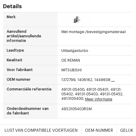
Details
Merk
Met montage-/bevestigingsmateriaal
Aanvullend
artikel/aanvullende
informatie
Uitlaatgasturbo
Laadtype
OE REMAN
Kwaliteit
MITSUBISHI
Voor fabrikant
1372799, 1406162, 1449608
...
OEM nummer
49131-05400, 49131-05401, 49131-
Commerciële referentie
05402, 49131-05403, 49131-05452,
4913105400,
Meer informatie
49S3105403RSM
Onderdeelnummer van
de fabrikant
LIJST VAN COMPATIBELE VOERTUIGEN
OEM-NUMMER
GELIJK