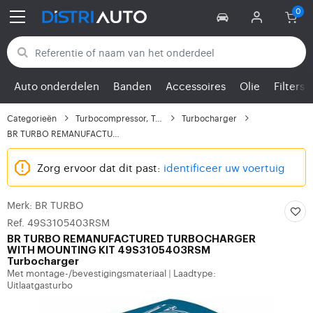
Terug naar categorieën
Auto onderdelen
Banden
Accessoires
Olie
Filters
Categorieën
Turbocompressor, Turbo
Turbocharger
BR TURBO REMANUFACTURE...
Zorg ervoor dat dit past:
identificeer uw voertuig
Merk: BR TURBO
Ref. 49S3105403RSM
BR TURBO
REMANUFACTURED TURBOCHARGER
WITH MOUNTING KIT 49S3105403RSM
Turbocharger
Met montage-/bevestigingsmateriaal
Laadtype:
|
Uitlaatgasturbo