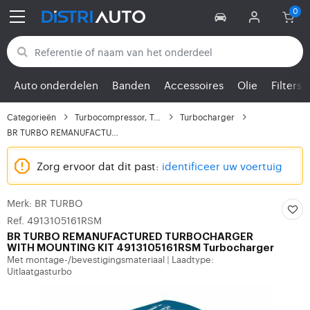
Terug naar categorieën
Auto onderdelen
Banden
Accessoires
Olie
Filters
Categorieën
Turbocompressor, Turbo
Turbocharger
BR TURBO REMANUFACTURE...
Zorg ervoor dat dit past:
identificeer uw voertuig
Merk: BR TURBO
Ref. 4913105161RSM
BR TURBO
REMANUFACTURED TURBOCHARGER
WITH MOUNTING KIT 4913105161RSM Turbocharger
Met montage-/bevestigingsmateriaal
Laadtype:
|
Uitlaatgasturbo