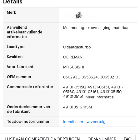
Details
Merk
Met montage-/bevestigingsmateriaal
Aanvullend
artikel/aanvullende
informatie
Uitlaatgasturbo
Laadtype
OE REMAN
Kwaliteit
MITSUBISHI
Voor fabrikant
8602933, 8658624, 30650210
...
OEM nummer
49131-05150, 49131-05151, 49131-
Commerciële referentie
05160, 49131-05161, 4913105150,
4913105151,
Meer informatie
4913105161RSM
Onderdeelnummer van
de fabrikant
Identificeer uw voertuig
Tecdoc-motornummer
LIJST VAN COMPATIBELE VOERTUIGEN
OEM-NUMMER
FAQ