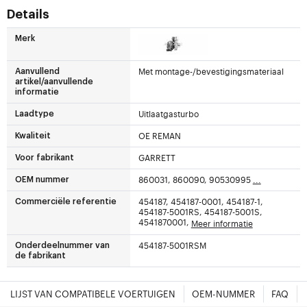
Details
Merk
Met montage-/bevestigingsmateriaal
Aanvullend
artikel/aanvullende
informatie
Uitlaatgasturbo
Laadtype
OE REMAN
Kwaliteit
GARRETT
Voor fabrikant
860031, 860090, 90530995
...
OEM nummer
454187, 454187-0001, 454187-1,
Commerciële referentie
454187-5001RS, 454187-5001S,
4541870001,
Meer informatie
454187-5001RSM
Onderdeelnummer van
de fabrikant
LIJST VAN COMPATIBELE VOERTUIGEN
OEM-NUMMER
FAQ