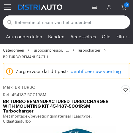
Terug naar categorieën
Auto onderdelen
Banden
Accessoires
Olie
Filters
Categorieën
Turbocompressor, Turbo
Turbocharger
BR TURBO REMANUFACTURE...
Zorg ervoor dat dit past:
identificeer uw voertuig
Merk: BR TURBO
Ref. 454187-5001RSM
BR TURBO
REMANUFACTURED TURBOCHARGER
WITH MOUNTING KIT 454187-5001RSM
Turbocharger
Met montage-/bevestigingsmateriaal
Laadtype:
|
Uitlaatgasturbo