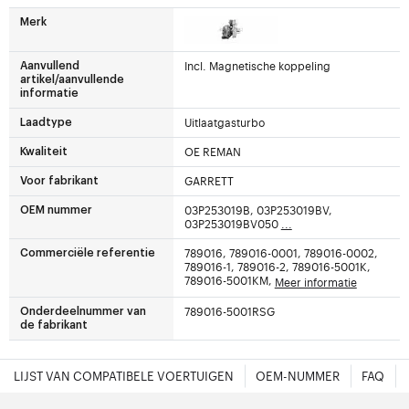
Merk
Incl. Magnetische koppeling
Aanvullend
artikel/aanvullende
informatie
Uitlaatgasturbo
Laadtype
OE REMAN
Kwaliteit
GARRETT
Voor fabrikant
03P253019B, 03P253019BV,
OEM nummer
03P253019BV050
...
789016, 789016-0001, 789016-0002,
Commerciële referentie
789016-1, 789016-2, 789016-5001K,
789016-5001KM,
Meer informatie
789016-5001RSG
Onderdeelnummer van
de fabrikant
LIJST VAN COMPATIBELE VOERTUIGEN
OEM-NUMMER
FAQ