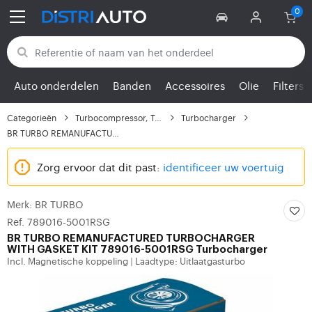
Terug naar categorieën
Auto onderdelen
Banden
Accessoires
Olie
Filters
Categorieën
Turbocompressor, Turbo
Turbocharger
BR TURBO REMANUFACTURE...
Zorg ervoor dat dit past:
identificeer uw voertuig
Merk: BR TURBO
Ref. 789016-5001RSG
BR TURBO
REMANUFACTURED TURBOCHARGER
WITH GASKET KIT 789016-5001RSG Turbocharger
Incl. Magnetische koppeling
Laadtype: Uitlaatgasturbo
|