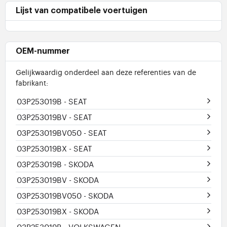
Lijst van compatibele voertuigen
OEM-nummer
Gelijkwaardig onderdeel aan deze referenties van de
fabrikant:
03P253019B
- SEAT
03P253019BV
- SEAT
03P253019BV050
- SEAT
03P253019BX
- SEAT
03P253019B
- SKODA
03P253019BV
- SKODA
03P253019BV050
- SKODA
03P253019BX
- SKODA
03P253019B
- VOLKSWAGEN