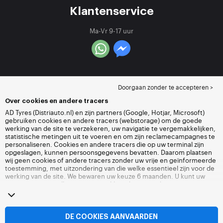
Klantenservice
Ma-Vr 9-17 uur
Doorgaan zonder te accepteren >
Over cookies en andere tracers
AD Tyres (Distriauto.nl) en zijn partners (Google, Hotjar, Microsoft)
gebruiken cookies en andere tracers (webstorage) om de goede
werking van de site te verzekeren, uw navigatie te vergemakkelijken,
statistische metingen uit te voeren en om zijn reclamecampagnes te
personaliseren. Cookies en andere tracers die op uw terminal zijn
opgeslagen, kunnen persoonsgegevens bevatten. Daarom plaatsen
wij geen cookies of andere tracers zonder uw vrije en geïnformeerde
toestemming, met uitzondering van die welke essentieel zijn voor de
werking van de site. We bewaren uw keuze 6 maanden. U kunt uw
toestemming op elk moment intrekken door naar de pagina over
cookies en andere tracers
te gaan. U kunt ervoor kiezen om verder te
surfen zonder het deponeren van cookies of andere tracers te
aanvaarden. Weigering verhindert de toegang tot diensten niet
Distriauto.nl. Voor meer informatie,
bezoek de cookies en andere
DE COOKIES AANVAARDEN