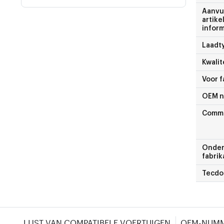
Aanvu
artike
inform
Laadt
Kwalit
Voor f
OEM 
Comme
Onder
fabrik
Tecdo
LIJST VAN COMPATIBELE VOERTUIGEN
OEM-NUM