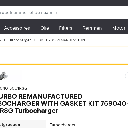
Accessoires
Olie
Filters
Remmen
Motor
o
Turbocharger
BR TURBO REMANUFACTURE...
g
9040-5001RSG
TURBO
REMANUFACTURED
BOCHARGER WITH GASKET KIT 769040
RSG Turbocharger
Turbocharger
ctgroepen