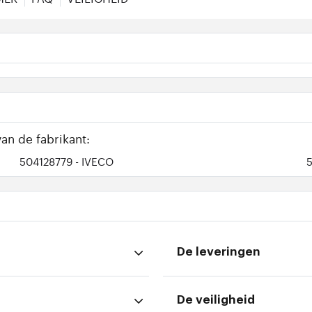
an de fabrikant:
504128779
- IVECO
De leveringen
De veiligheid