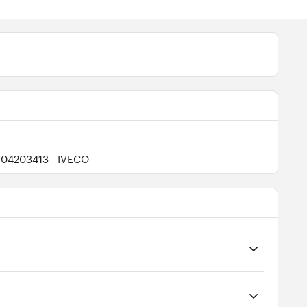
504203413
- IVECO