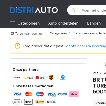
Categorieën
Auto onderdelen
Banden
Terug naar categorieën
Categorieën
Turbocompressor, Turb
Terug naar resultaten
Zorg ervoor dat dit past:
identificeer uw voertui
Onze partners
Ref. 76
BR 
TUR
Onze betaalmethoden
5001
Produ