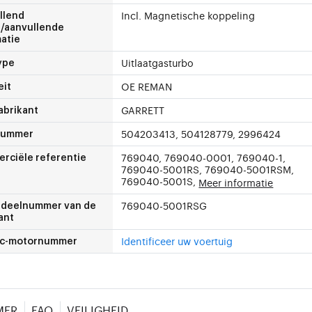
Incl. Magnetische koppeling
llend
l/aanvullende
atie
Uitlaatgasturbo
ype
OE REMAN
eit
GARRETT
abrikant
504203413, 504128779, 2996424
nummer
769040, 769040-0001, 769040-1,
rciële referentie
769040-5001RS, 769040-5001RSM,
769040-5001S,
Meer informatie
769040-5001RSG
deelnummer van de
ant
Identificeer uw voertuig
c-motornummer
MER
FAQ
VEILIGHEID