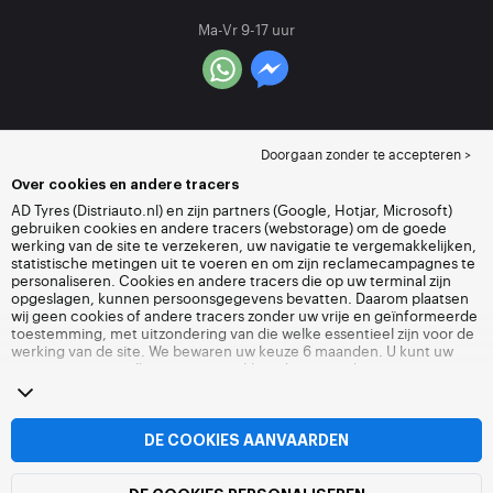
Ma-Vr 9-17 uur
Doorgaan zonder te accepteren >
Over cookies en andere tracers
AD Tyres (Distriauto.nl) en zijn partners (Google, Hotjar, Microsoft)
gebruiken cookies en andere tracers (webstorage) om de goede
werking van de site te verzekeren, uw navigatie te vergemakkelijken,
statistische metingen uit te voeren en om zijn reclamecampagnes te
personaliseren. Cookies en andere tracers die op uw terminal zijn
opgeslagen, kunnen persoonsgegevens bevatten. Daarom plaatsen
wij geen cookies of andere tracers zonder uw vrije en geïnformeerde
toestemming, met uitzondering van die welke essentieel zijn voor de
werking van de site. We bewaren uw keuze 6 maanden. U kunt uw
toestemming op elk moment intrekken door naar de pagina over
cookies en andere tracers
te gaan. U kunt ervoor kiezen om verder te
surfen zonder het deponeren van cookies of andere tracers te
aanvaarden. Weigering verhindert de toegang tot diensten niet
Distriauto.nl. Voor meer informatie,
bezoek de cookies en andere
DE COOKIES AANVAARDEN
tracers
pagina.