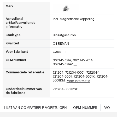
Merk
Incl. Magnetische koppeling
Aanvullend
artikel/aanvullende
informatie
Uitlaatgasturbo
Laadtype
OE REMAN
Kwaliteit
GARRETT
Voor fabrikant
062145701A, 062.145.701A,
OEM nummer
062145701AV
...
721204, 721204-0001, 721204-1,
Commerciële referentie
721204-5001, 721204-5001K, 721204-
5001KM,
Meer informatie
721204-5001RSG
Onderdeelnummer van
de fabrikant
LIJST VAN COMPATIBELE VOERTUIGEN
OEM-NUMMER
FAQ