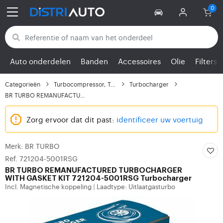
Terug naar categorieën
Auto onderdelen
Banden
Accessoires
Olie
Filters
Categorieën
Turbocompressor, Turbo
Turbocharger
BR TURBO REMANUFACTURE...
Zorg ervoor dat dit past:
identificeer uw voertuig
Merk: BR TURBO
Ref. 721204-5001RSG
BR TURBO
REMANUFACTURED TURBOCHARGER
WITH GASKET KIT 721204-5001RSG Turbocharger
Incl. Magnetische koppeling
Laadtype: Uitlaatgasturbo
|