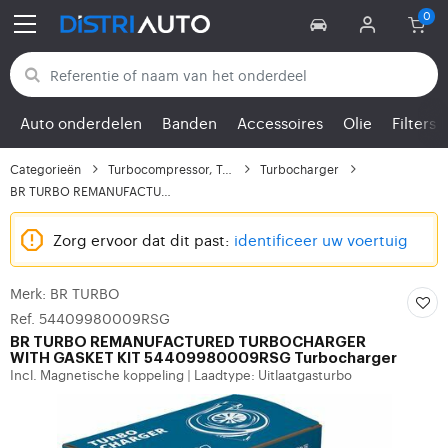
Terug naar categorieën
Auto onderdelen
Banden
Accessoires
Olie
Filters
Categorieën
Turbocompressor, Turbo
Turbocharger
BR TURBO REMANUFACTURE...
Zorg ervoor dat dit past:
identificeer uw voertuig
Merk: BR TURBO
Ref. 54409980009RSG
BR TURBO
REMANUFACTURED TURBOCHARGER
WITH GASKET KIT 54409980009RSG Turbocharger
Incl. Magnetische koppeling
Laadtype: Uitlaatgasturbo
|