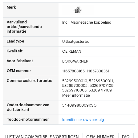
Merk
Incl. Magnetische koppeling
Aanvullend
artikel/aanvullende
informatie
Uitlaatgasturbo
Laadtype
OE REMAN
Kwaliteit
BORGWARNER
Voor fabrikant
11657808165, 11657808361
OEM nummer
53269500010, 53269500011,
Commerciële referentie
53269700005, 53269707109,
53269710005, 53269717109,
Meer informatie
54409980009RSG
Onderdeelnummer van
de fabrikant
Identificeer uw voertuig
Tecdoc-motornummer
LIJST VAN COMPATIBELE VOERTUIGEN
OEM-NUMMER
FAQ