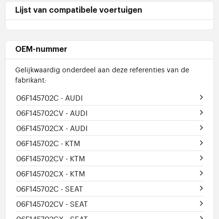
Lijst van compatibele voertuigen
OEM-nummer
Gelijkwaardig onderdeel aan deze referenties van de
fabrikant:
06F145702C
- AUDI
06F145702CV
- AUDI
06F145702CX
- AUDI
06F145702C
- KTM
06F145702CV
- KTM
06F145702CX
- KTM
06F145702C
- SEAT
06F145702CV
- SEAT
06F145702CX
- SEAT