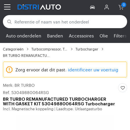
Terug naar categorieën
Auto onderdelen
Banden
Accessoires
Olie
Filters
Categorieën
Turbocompressor, Turbo
Turbocharger
BR TURBO REMANUFACTURE...
Zorg ervoor dat dit past:
identificeer uw voertuig
Merk: BR TURBO
Ref. 53049880064RSG
BR TURBO
REMANUFACTURED TURBOCHARGER
WITH GASKET KIT 53049880064RSG Turbocharger
Incl. Magnetische koppeling
Laadtype: Uitlaatgasturbo
|