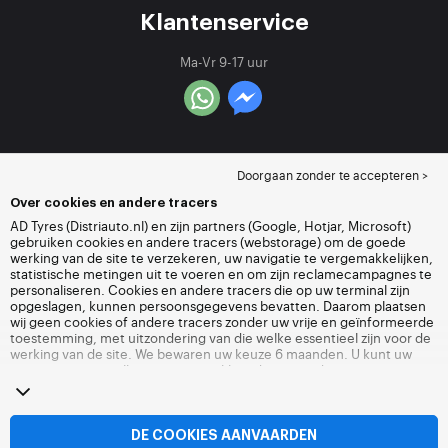
Klantenservice
Ma-Vr 9-17 uur
Doorgaan zonder te accepteren >
Over cookies en andere tracers
AD Tyres (Distriauto.nl) en zijn partners (Google, Hotjar, Microsoft)
gebruiken cookies en andere tracers (webstorage) om de goede
werking van de site te verzekeren, uw navigatie te vergemakkelijken,
statistische metingen uit te voeren en om zijn reclamecampagnes te
personaliseren. Cookies en andere tracers die op uw terminal zijn
opgeslagen, kunnen persoonsgegevens bevatten. Daarom plaatsen
wij geen cookies of andere tracers zonder uw vrije en geïnformeerde
toestemming, met uitzondering van die welke essentieel zijn voor de
werking van de site. We bewaren uw keuze 6 maanden. U kunt uw
toestemming op elk moment intrekken door naar de pagina over
cookies en andere tracers
te gaan. U kunt ervoor kiezen om verder te
surfen zonder het deponeren van cookies of andere tracers te
aanvaarden. Weigering verhindert de toegang tot diensten niet
Distriauto.nl. Voor meer informatie,
bezoek de cookies en andere
DE COOKIES AANVAARDEN