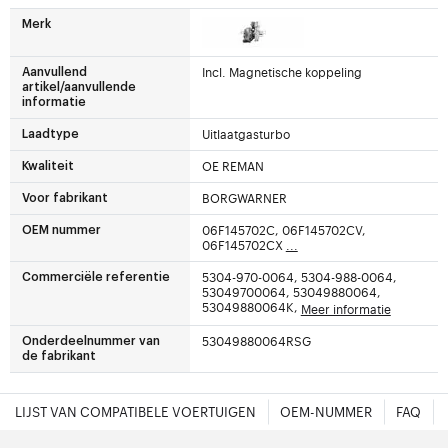
Merk
Incl. Magnetische koppeling
Aanvullend
artikel/aanvullende
informatie
Uitlaatgasturbo
Laadtype
OE REMAN
Kwaliteit
BORGWARNER
Voor fabrikant
06F145702C, 06F145702CV,
OEM nummer
06F145702CX
...
5304-970-0064, 5304-988-0064,
Commerciële referentie
53049700064, 53049880064,
53049880064K,
Meer informatie
53049880064RSG
Onderdeelnummer van
de fabrikant
LIJST VAN COMPATIBELE VOERTUIGEN
OEM-NUMMER
FAQ