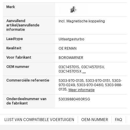
Merk
Incl. Magnetische koppeling
Aanvullend
artikel/aanvullende
informatie
Uitlaatgasturbo
Laadtype
OE REMAN
Kwaliteit
BORGWARNER
Voor fabrikant
03C145701S, 03C145701SV,
OEM nummer
03C145701SX
...
5303-970-0135, 5303-970-0151, 5303-
Commerciële referentie
970-0249, 5303-970-0460, 5303-988-
0135,
Meer informatie
53039880460RSG
Onderdeelnummer van
de fabrikant
LIJST VAN COMPATIBELE VOERTUIGEN
OEM-NUMMER
FAQ