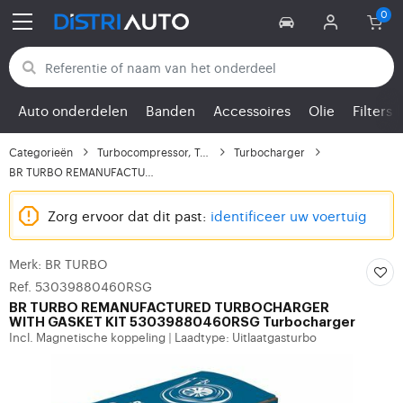
Terug naar categorieën
Auto onderdelen
Banden
Accessoires
Olie
Filters
Categorieën
Turbocompressor, Turbo
Turbocharger
BR TURBO REMANUFACTURE...
Zorg ervoor dat dit past:
identificeer uw voertuig
Merk: BR TURBO
Ref. 53039880460RSG
BR TURBO
REMANUFACTURED TURBOCHARGER
WITH GASKET KIT 53039880460RSG Turbocharger
Incl. Magnetische koppeling
Laadtype: Uitlaatgasturbo
|