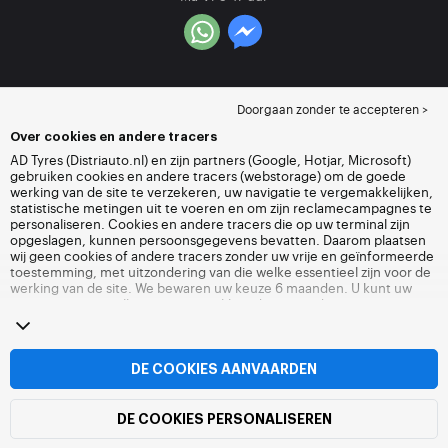
Doorgaan zonder te accepteren >
Over cookies en andere tracers
AD Tyres (Distriauto.nl) en zijn partners (Google, Hotjar, Microsoft)
gebruiken cookies en andere tracers (webstorage) om de goede
werking van de site te verzekeren, uw navigatie te vergemakkelijken,
statistische metingen uit te voeren en om zijn reclamecampagnes te
personaliseren. Cookies en andere tracers die op uw terminal zijn
opgeslagen, kunnen persoonsgegevens bevatten. Daarom plaatsen
wij geen cookies of andere tracers zonder uw vrije en geïnformeerde
toestemming, met uitzondering van die welke essentieel zijn voor de
werking van de site. We bewaren uw keuze 6 maanden. U kunt uw
toestemming op elk moment intrekken door naar de pagina over
cookies en andere tracers
te gaan. U kunt ervoor kiezen om verder te
surfen zonder het deponeren van cookies of andere tracers te
aanvaarden. Weigering verhindert de toegang tot diensten niet
Distriauto.nl. Voor meer informatie,
bezoek de cookies en andere
DE COOKIES AANVAARDEN
tracers
pagina.
DE COOKIES PERSONALISEREN