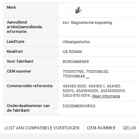
Merk
Incl. Magnetische koppeling
Aanvullend
artikel/aanvullende
informatie
Uitlaatgasturbo
Laadtype
OE REMAN
Kwaliteit
BORGWARNER
Voor fabrikant
7700107795, 7700108030,
OEM nummer
7700108948
...
454165-0001, 454165-1, 454165-
Commerciële referentie
5001S, 4541650001, 4541655001S,
5303-970-0014,
Meer informatie
53039880014RSG
Onderdeelnummer van
de fabrikant
LIJST VAN COMPATIBELE VOERTUIGEN
OEM-NUMMER
GELIJK