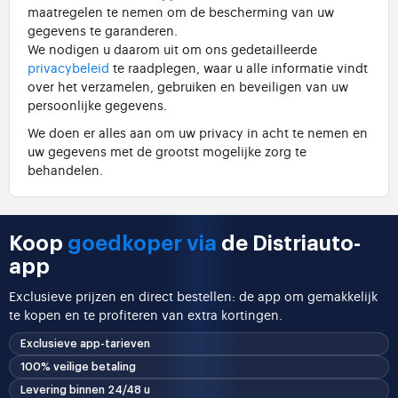
maatregelen te nemen om de bescherming van uw
gegevens te garanderen.
We nodigen u daarom uit om ons gedetailleerde
privacybeleid
te raadplegen, waar u alle informatie vindt
over het verzamelen, gebruiken en beveiligen van uw
persoonlijke gegevens.
We doen er alles aan om uw privacy in acht te nemen en
uw gegevens met de grootst mogelijke zorg te
behandelen.
Koop
goedkoper via
de Distriauto-
app
Exclusieve prijzen en direct bestellen: de app om gemakkelijk
te kopen en te profiteren van extra kortingen.
Exclusieve app-tarieven
100% veilige betaling
Levering binnen 24/48 u