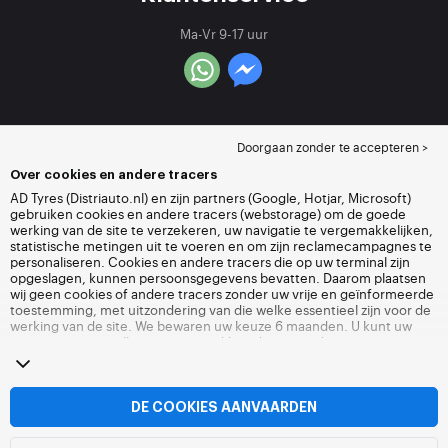
Ma-Vr 9-17 uur
Doorgaan zonder te accepteren >
Over cookies en andere tracers
AD Tyres (Distriauto.nl) en zijn partners (Google, Hotjar, Microsoft)
gebruiken cookies en andere tracers (webstorage) om de goede
werking van de site te verzekeren, uw navigatie te vergemakkelijken,
statistische metingen uit te voeren en om zijn reclamecampagnes te
personaliseren. Cookies en andere tracers die op uw terminal zijn
opgeslagen, kunnen persoonsgegevens bevatten. Daarom plaatsen
wij geen cookies of andere tracers zonder uw vrije en geïnformeerde
toestemming, met uitzondering van die welke essentieel zijn voor de
werking van de site. We bewaren uw keuze 6 maanden. U kunt uw
toestemming op elk moment intrekken door naar de pagina over
cookies en andere tracers
te gaan. U kunt ervoor kiezen om verder te
surfen zonder het deponeren van cookies of andere tracers te
aanvaarden. Weigering verhindert de toegang tot diensten niet
Distriauto.nl. Voor meer informatie,
bezoek de cookies en andere
DE COOKIES AANVAARDEN
tracers
pagina.