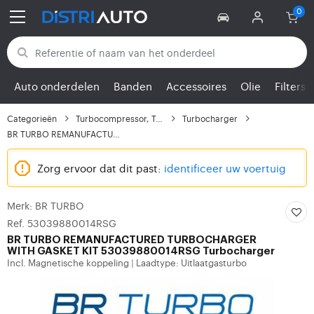
Terug naar categorieën
Auto onderdelen
Banden
Accessoires
Olie
Filters
Categorieën
Turbocompressor, Turbo
Turbocharger
BR TURBO REMANUFACTURE...
Zorg ervoor dat dit past:
identificeer uw voertuig
Merk: BR TURBO
Ref. 53039880014RSG
BR TURBO
REMANUFACTURED TURBOCHARGER
WITH GASKET KIT 53039880014RSG Turbocharger
Incl. Magnetische koppeling
Laadtype: Uitlaatgasturbo
|