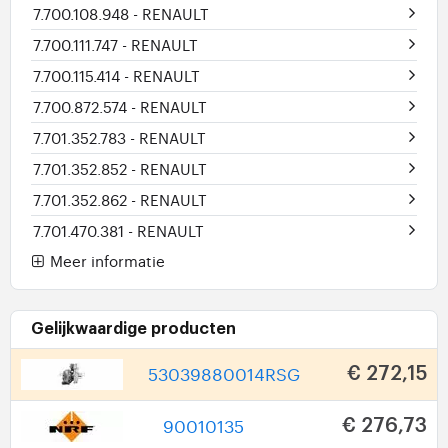
7.700.108.948
- RENAULT
7.700.111.747
- RENAULT
7.700.115.414
- RENAULT
7.700.872.574
- RENAULT
7.701.352.783
- RENAULT
7.701.352.852
- RENAULT
7.701.352.862
- RENAULT
7.701.470.381
- RENAULT
Meer informatie
Gelijkwaardige producten
53039880014RSG
€ 272,15
90010135
€ 276,73