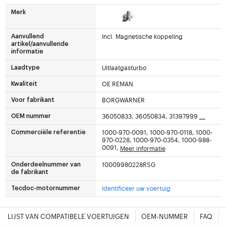
Merk
Incl. Magnetische koppeling
Aanvullend
artikel/aanvullende
informatie
Uitlaatgasturbo
Laadtype
OE REMAN
Kwaliteit
BORGWARNER
Voor fabrikant
36050833, 36050834, 31397999
...
OEM nummer
1000-970-0091, 1000-970-0118, 1000-
Commerciële referentie
970-0228, 1000-970-0354, 1000-988-
0091,
Meer informatie
10009980228RSG
Onderdeelnummer van
de fabrikant
Identificeer uw voertuig
Tecdoc-motornummer
LIJST VAN COMPATIBELE VOERTUIGEN
OEM-NUMMER
FAQ