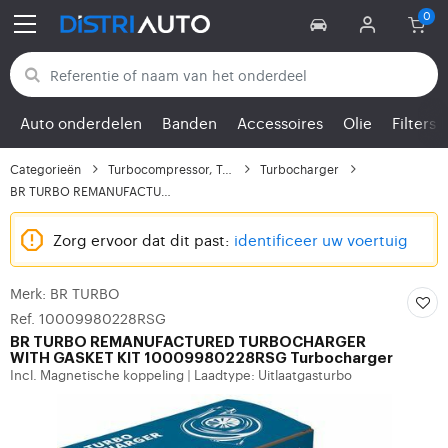
Terug naar categorieën
Auto onderdelen
Banden
Accessoires
Olie
Filters
Categorieën
Turbocompressor, Turbo
Turbocharger
BR TURBO REMANUFACTURE...
Zorg ervoor dat dit past:
identificeer uw voertuig
Merk: BR TURBO
Ref. 10009980228RSG
BR TURBO
REMANUFACTURED TURBOCHARGER
WITH GASKET KIT 10009980228RSG Turbocharger
Incl. Magnetische koppeling
Laadtype: Uitlaatgasturbo
|