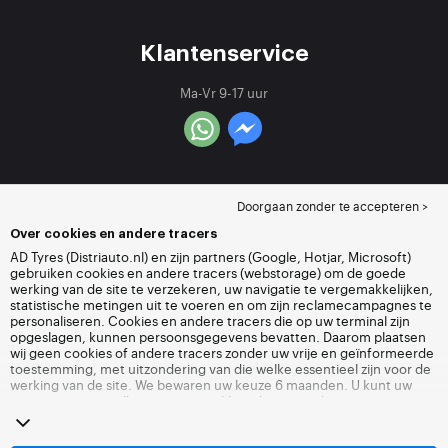
Klantenservice
Ma-Vr 9-17 uur
Doorgaan zonder te accepteren >
Over cookies en andere tracers
AD Tyres (Distriauto.nl) en zijn partners (Google, Hotjar, Microsoft)
gebruiken cookies en andere tracers (webstorage) om de goede
werking van de site te verzekeren, uw navigatie te vergemakkelijken,
statistische metingen uit te voeren en om zijn reclamecampagnes te
personaliseren. Cookies en andere tracers die op uw terminal zijn
opgeslagen, kunnen persoonsgegevens bevatten. Daarom plaatsen
wij geen cookies of andere tracers zonder uw vrije en geïnformeerde
toestemming, met uitzondering van die welke essentieel zijn voor de
werking van de site. We bewaren uw keuze 6 maanden. U kunt uw
toestemming op elk moment intrekken door naar de pagina over
cookies en andere tracers
te gaan. U kunt ervoor kiezen om verder te
surfen zonder het deponeren van cookies of andere tracers te