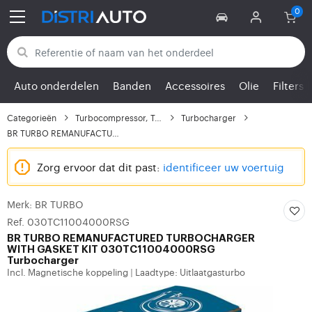
Terug naar categorieën
Auto onderdelen
Banden
Accessoires
Olie
Filters
Categorieën
Turbocompressor, Turbo
Turbocharger
BR TURBO REMANUFACTURE...
Zorg ervoor dat dit past:
identificeer uw voertuig
Merk: BR TURBO
Ref. 030TC11004000RSG
BR TURBO
REMANUFACTURED TURBOCHARGER
WITH GASKET KIT 030TC11004000RSG
Turbocharger
Incl. Magnetische koppeling
Laadtype: Uitlaatgasturbo
|