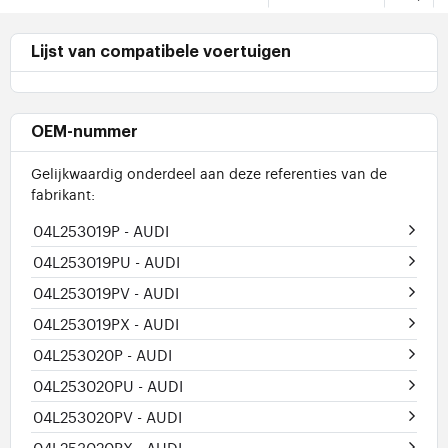
Lijst van compatibele voertuigen
OEM-nummer
Gelijkwaardig onderdeel aan deze referenties van de
fabrikant:
04L253019P
- AUDI
04L253019PU
- AUDI
04L253019PV
- AUDI
04L253019PX
- AUDI
04L253020P
- AUDI
04L253020PU
- AUDI
04L253020PV
- AUDI
04L253020PX
- AUDI