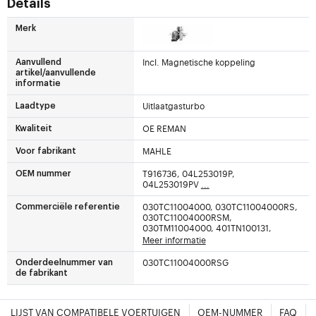
Details
Merk
Incl. Magnetische koppeling
Aanvullend
artikel/aanvullende
informatie
Uitlaatgasturbo
Laadtype
OE REMAN
Kwaliteit
MAHLE
Voor fabrikant
T916736, 04L253019P,
OEM nummer
04L253019PV
...
030TC11004000, 030TC11004000RS,
Commerciële referentie
030TC11004000RSM,
030TM11004000, 401TN100131,
Meer informatie
030TC11004000RSG
Onderdeelnummer van
de fabrikant
LIJST VAN COMPATIBELE VOERTUIGEN
OEM-NUMMER
FAQ