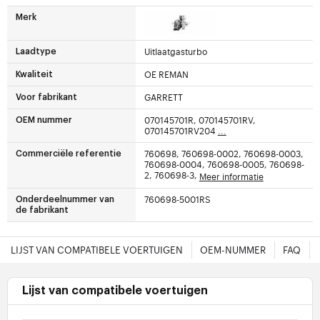
Merk
Uitlaatgasturbo
Laadtype
OE REMAN
Kwaliteit
GARRETT
Voor fabrikant
070145701R, 070145701RV,
OEM nummer
070145701RV204
...
760698, 760698-0002, 760698-0003,
Commerciële referentie
760698-0004, 760698-0005, 760698-
2, 760698-3,
Meer informatie
760698-5001RS
Onderdeelnummer van
de fabrikant
LIJST VAN COMPATIBELE VOERTUIGEN
OEM-NUMMER
FAQ
Lijst van compatibele voertuigen