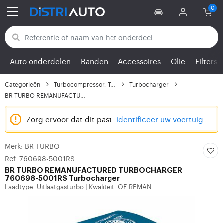
Terug naar categorieën
Auto onderdelen
Banden
Accessoires
Olie
Filters
Categorieën
Turbocompressor, Turbo
Turbocharger
BR TURBO REMANUFACTURE...
Zorg ervoor dat dit past:
identificeer uw voertuig
Merk: BR TURBO
Ref. 760698-5001RS
BR TURBO
REMANUFACTURED TURBOCHARGER
760698-5001RS Turbocharger
Laadtype: Uitlaatgasturbo
Kwaliteit: OE REMAN
|