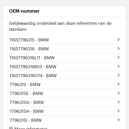
OEM-nummer
Gelijkwaardig onderdeel aan deze referenties van de
fabrikant:
11657796315
- BMW
11657796316
- BMW
11657796316L11
- BMW
11657796316N13
- BMW
11657796316O14
- BMW
7796315
- BMW
7796315E
- BMW
7796315G
- BMW
7796315H
- BMW
7796315I
- BMW
Meer informatie