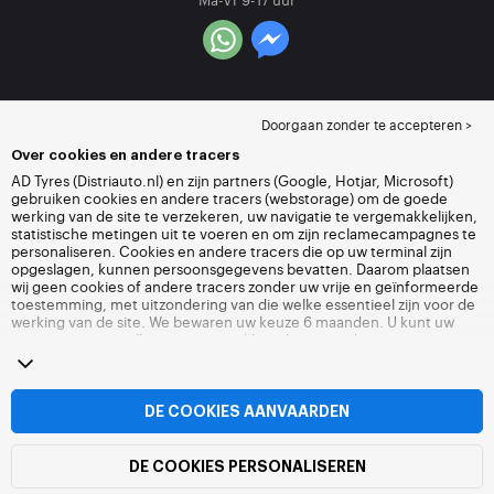
Doorgaan zonder te accepteren >
Over cookies en andere tracers
AD Tyres (Distriauto.nl) en zijn partners (Google, Hotjar, Microsoft)
gebruiken cookies en andere tracers (webstorage) om de goede
werking van de site te verzekeren, uw navigatie te vergemakkelijken,
statistische metingen uit te voeren en om zijn reclamecampagnes te
personaliseren. Cookies en andere tracers die op uw terminal zijn
opgeslagen, kunnen persoonsgegevens bevatten. Daarom plaatsen
wij geen cookies of andere tracers zonder uw vrije en geïnformeerde
toestemming, met uitzondering van die welke essentieel zijn voor de
werking van de site. We bewaren uw keuze 6 maanden. U kunt uw
toestemming op elk moment intrekken door naar de pagina over
cookies en andere tracers
te gaan. U kunt ervoor kiezen om verder te
surfen zonder het deponeren van cookies of andere tracers te
aanvaarden. Weigering verhindert de toegang tot diensten niet
Distriauto.nl. Voor meer informatie,
bezoek de cookies en andere
DE COOKIES AANVAARDEN
tracers
pagina.
DE COOKIES PERSONALISEREN