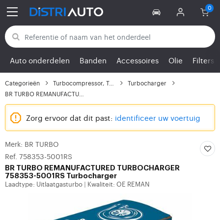
Terug naar categorieën
Auto onderdelen
Banden
Accessoires
Olie
Filters
Categorieën
Turbocompressor, Turbo
Turbocharger
BR TURBO REMANUFACTURE...
Zorg ervoor dat dit past:
identificeer uw voertuig
Merk: BR TURBO
Ref. 758353-5001RS
BR TURBO
REMANUFACTURED TURBOCHARGER
758353-5001RS Turbocharger
Laadtype: Uitlaatgasturbo
Kwaliteit: OE REMAN
|