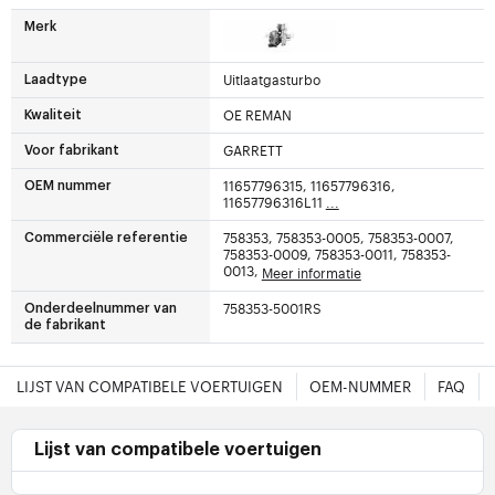
Merk
Uitlaatgasturbo
Laadtype
OE REMAN
Kwaliteit
GARRETT
Voor fabrikant
11657796315, 11657796316,
OEM nummer
11657796316L11
...
758353, 758353-0005, 758353-0007,
Commerciële referentie
758353-0009, 758353-0011, 758353-
0013,
Meer informatie
758353-5001RS
Onderdeelnummer van
de fabrikant
LIJST VAN COMPATIBELE VOERTUIGEN
OEM-NUMMER
FAQ
Lijst van compatibele voertuigen