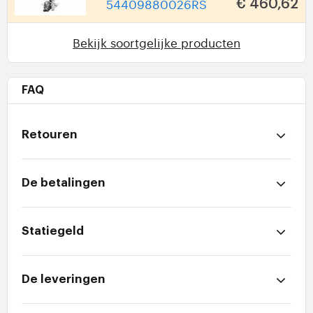
54409880026RS
€ 460,62
Bekijk soortgelijke producten
FAQ
Retouren
De betalingen
Statiegeld
De leveringen