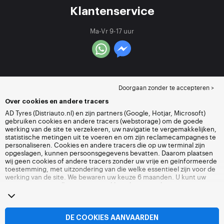
Klantenservice
Ma-Vr 9-17 uur
Doorgaan zonder te accepteren >
Over cookies en andere tracers
AD Tyres (Distriauto.nl) en zijn partners (Google, Hotjar, Microsoft)
gebruiken cookies en andere tracers (webstorage) om de goede
werking van de site te verzekeren, uw navigatie te vergemakkelijken,
statistische metingen uit te voeren en om zijn reclamecampagnes te
personaliseren. Cookies en andere tracers die op uw terminal zijn
opgeslagen, kunnen persoonsgegevens bevatten. Daarom plaatsen
wij geen cookies of andere tracers zonder uw vrije en geïnformeerde
toestemming, met uitzondering van die welke essentieel zijn voor de
werking van de site. We bewaren uw keuze 6 maanden. U kunt uw
toestemming op elk moment intrekken door naar de pagina over
cookies en andere tracers
te gaan. U kunt ervoor kiezen om verder te
surfen zonder het deponeren van cookies of andere tracers te
aanvaarden. Weigering verhindert de toegang tot diensten niet
Distriauto.nl. Voor meer informatie,
bezoek de cookies en andere
DE COOKIES AANVAARDEN