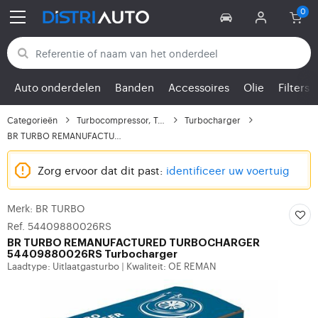
Terug naar categorieën
Auto onderdelen
Banden
Accessoires
Olie
Filters
Categorieën
Turbocompressor, Turbo
Turbocharger
BR TURBO REMANUFACTURE...
Zorg ervoor dat dit past:
identificeer uw voertuig
Merk: BR TURBO
Ref. 54409880026RS
BR TURBO
REMANUFACTURED TURBOCHARGER
54409880026RS Turbocharger
Laadtype: Uitlaatgasturbo
Kwaliteit: OE REMAN
|