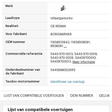
Merk
Uitlaatgasturbo
Laadtype
OE REMAN
Kwaliteit
BORGWARNER
Voor fabrikant
11658510943, 11658508091,
OEM nummer
8508091
...
5440-970-0013, 5440-970-0019,
Commerciële referentie
5440-970-0026, 54409700010,
54409700013,
Meer informatie
54409880026RS
Onderdeelnummer van
de fabrikant
Identificeer uw voertuig
Tecdoc-motornummer
LIJST VAN COMPATIBELE VOERTUIGEN
OEM-NUMMER
GELIJK
Lijst van compatibele voertuigen